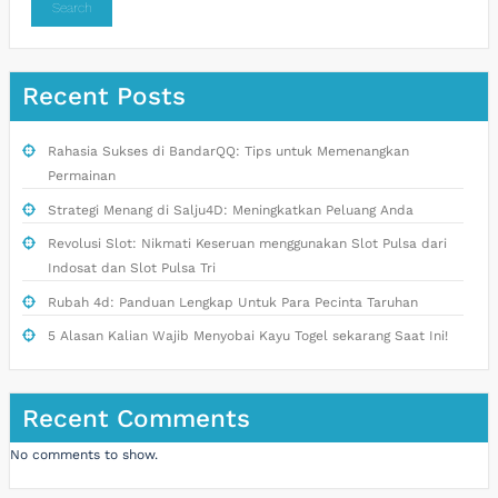
Search
Recent Posts
Rahasia Sukses di BandarQQ: Tips untuk Memenangkan
Permainan
Strategi Menang di Salju4D: Meningkatkan Peluang Anda
Revolusi Slot: Nikmati Keseruan menggunakan Slot Pulsa dari
Indosat dan Slot Pulsa Tri
Rubah 4d: Panduan Lengkap Untuk Para Pecinta Taruhan
5 Alasan Kalian Wajib Menyobai Kayu Togel sekarang Saat Ini!
Recent Comments
No comments to show.