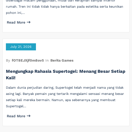
diberbagai macam penggunaan, mulai dari kerajinan sampai interior
rumah. Tren ini tidak tidak hanya berkaitan pada estetika serta keunikan
pohon ini,…
Read More
July 21, 2026
By
fOT8EJXjf0m8ov5
In
Berita Games
Mengungkap Rahasia Supertogel: Menang Besar Setiap
Kali!
Dalam dunia perjudian daring, Supertogel telah menjadi nama yang tidak
asing lagi. Banyak pemain yang tertarik mengalami sensasi menang besar
setiap kali mereka bermain. Namun, apa sebenarnya yang membuat
Supertogel…
Read More