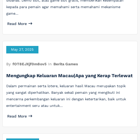
dibahas. Demo slot, atau game slot gratis, memberikan kesempatan
kepada para pemain agar memahami serta memahami mekanisme
game…
Read More
May 27, 2025
By
fOT8EJXjf0m8ov5
In
Berita Games
Mengungkap Keluaran Macau|Apa yang Kerap Terlewat
Dalam permainan serta lotere, keluaran hasil Macau merupakan topik
yang sangat diperhatikan. Banyak sekali pemain yang mengikuti ini
mencerna perkembangan keluaran ini dengan ketertarikan, baik untuk
entertainment seru atau untuk…
Read More