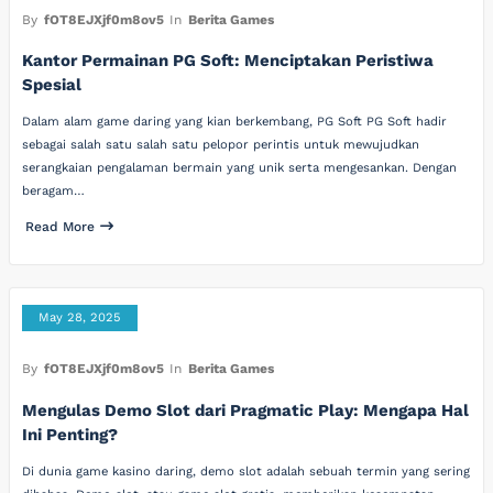
By
fOT8EJXjf0m8ov5
In
Berita Games
Kantor Permainan PG Soft: Menciptakan Peristiwa
Spesial
Dalam alam game daring yang kian berkembang, PG Soft PG Soft hadir
sebagai salah satu salah satu pelopor perintis untuk mewujudkan
serangkaian pengalaman bermain yang unik serta mengesankan. Dengan
beragam…
Read More
May 28, 2025
By
fOT8EJXjf0m8ov5
In
Berita Games
Mengulas Demo Slot dari Pragmatic Play: Mengapa Hal
Ini Penting?
Di dunia game kasino daring, demo slot adalah sebuah termin yang sering