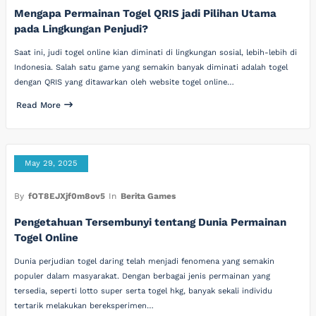
Mengapa Permainan Togel QRIS jadi Pilihan Utama
pada Lingkungan Penjudi?
Saat ini, judi togel online kian diminati di lingkungan sosial, lebih-lebih di
Indonesia. Salah satu game yang semakin banyak diminati adalah togel
dengan QRIS yang ditawarkan oleh website togel online…
Read More
May 29, 2025
By
fOT8EJXjf0m8ov5
In
Berita Games
Pengetahuan Tersembunyi tentang Dunia Permainan
Togel Online
Dunia perjudian togel daring telah menjadi fenomena yang semakin
populer dalam masyarakat. Dengan berbagai jenis permainan yang
tersedia, seperti lotto super serta togel hkg, banyak sekali individu
tertarik melakukan bereksperimen…