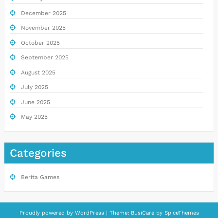
December 2025
November 2025
October 2025
September 2025
August 2025
July 2025
June 2025
May 2025
Categories
Berita Games
Proudly powered by
WordPress
| Theme:
BusiCare
by
SpiceThemes