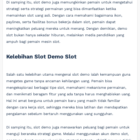
Di samping itu, slot demo juga memungkinkan pemain untuk mengetahui
strategi serta strategi permainan yang bisa dimanfaatkan ketika
memainkan slot uang asli. Dengan cara memahami bagaimana ikon,
paylines, serta fasilitas bonus bekerja dalam slot, pemain dapat
meningkatkan peluang mereka untuk menang. Dengan demikian, demo
slot bukan hanya sekadar hiburan, melainkan media pendidikan yang
ampuh bagi pemain mesin slot.
Kelebihan Slot Demo Slot
Salah satu kelebihan utama mengenai slot demo ialah kemampuan guna
mengetes game tanpa ancaman kehilangan uang. Pemain bisa
mengeksplorasi berbagai tipe slot, memahami mekanisme permainan,
dan menikmati beragam fitur yang ada tanpa harus menghabiskan uang.
Hal ini amat berguna untuk pemain baru yang masih tidak familiar
dengan cara kerja slot, sehingga mereka bisa latihan dan mendapatkan
pengalaman sebelum bertaruh menggunakan uang sungguhan.
Di samping itu, slot demo juga menawarkan peluang bagi pemain untuk
menguji beraneka strategi game. Melalui menggunakan akun demo slot,