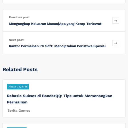
Previous post
Mengungkap Keluaran Macau|Apa yang Kerap Terlewat
Next post
Kantor Permainan PG Soft: Menciptakan Peristiwa Spesial
Related Posts
August 3, 2026
Rahasia Sukses di BandarQQ: Tips untuk Memenangkan
Permainan
Berita Games