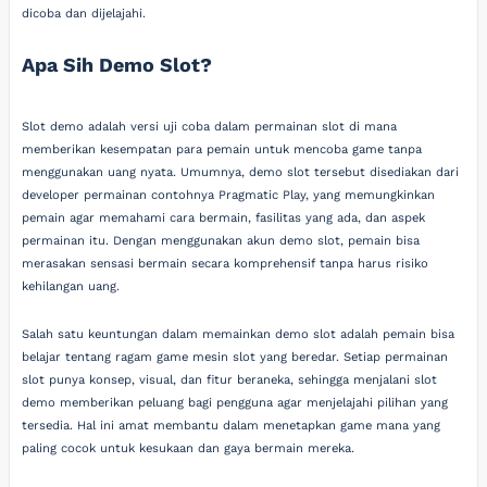
dicoba dan dijelajahi.
Apa Sih Demo Slot?
Slot demo adalah versi uji coba dalam permainan slot di mana
memberikan kesempatan para pemain untuk mencoba game tanpa
menggunakan uang nyata. Umumnya, demo slot tersebut disediakan dari
developer permainan contohnya Pragmatic Play, yang memungkinkan
pemain agar memahami cara bermain, fasilitas yang ada, dan aspek
permainan itu. Dengan menggunakan akun demo slot, pemain bisa
merasakan sensasi bermain secara komprehensif tanpa harus risiko
kehilangan uang.
Salah satu keuntungan dalam memainkan demo slot adalah pemain bisa
belajar tentang ragam game mesin slot yang beredar. Setiap permainan
slot punya konsep, visual, dan fitur beraneka, sehingga menjalani slot
demo memberikan peluang bagi pengguna agar menjelajahi pilihan yang
tersedia. Hal ini amat membantu dalam menetapkan game mana yang
paling cocok untuk kesukaan dan gaya bermain mereka.