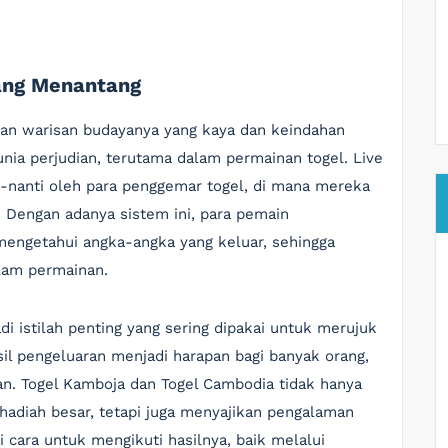
ang Menantang
gan warisan budayanya yang kaya dan keindahan
unia perjudian, terutama dalam permainan togel. Live
nanti oleh para penggemar togel, di mana mereka
. Dengan adanya sistem ini, para pemain
engetahui angka-angka yang keluar, sehingga
lam permainan.
i istilah penting yang sering dipakai untuk merujuk
sil pengeluaran menjadi harapan bagi banyak orang,
n. Togel Kamboja dan Togel Cambodia tidak hanya
diah besar, tetapi juga menyajikan pengalaman
 cara untuk mengikuti hasilnya, baik melalui