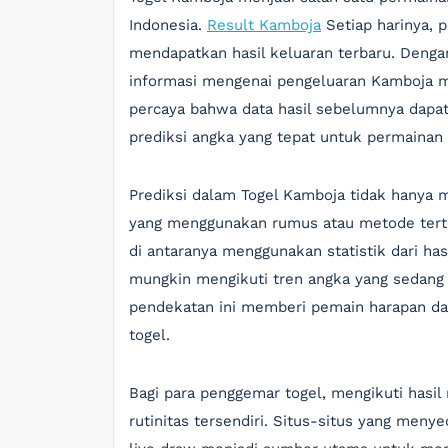
Indonesia.
Result Kamboja
Setiap harinya, 
mendapatkan hasil keluaran terbaru. Denga
informasi mengenai pengeluaran Kamboja me
percaya bahwa data hasil sebelumnya dap
prediksi angka yang tepat untuk permainan 
Prediksi dalam Togel Kamboja tidak hanya
yang menggunakan rumus atau metode tert
di antaranya menggunakan statistik dari ha
mungkin mengikuti tren angka yang sedang
pendekatan ini memberi pemain harapan da
togel.
Bagi para penggemar togel, mengikuti hasil
rutinitas tersendiri. Situs-situs yang men