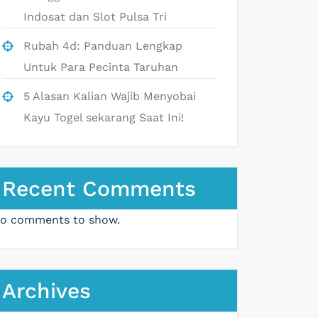
Indosat dan Slot Pulsa Tri
Rubah 4d: Panduan Lengkap
Untuk Para Pecinta Taruhan
5 Alasan Kalian Wajib Menyobai
Kayu Togel sekarang Saat Ini!
Recent Comments
o comments to show.
Archives