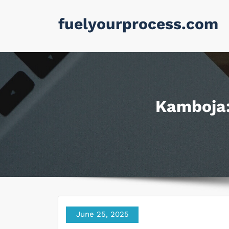
Skip
fuelyourprocess.com
to
content
Kamboja:
June 25, 2025