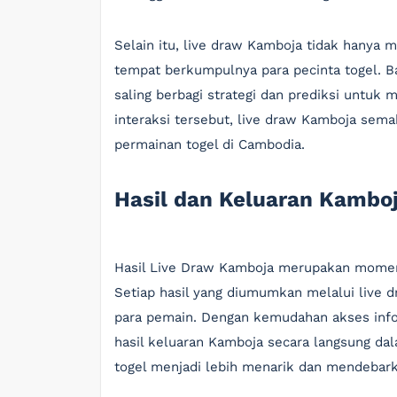
Selain itu, live draw Kamboja tidak hanya m
tempat berkumpulnya para pecinta togel. B
saling berbagi strategi dan prediksi untu
interaksi tersebut, live draw Kamboja sem
permainan togel di Cambodia.
Hasil dan Keluaran Kambo
Hasil Live Draw Kamboja merupakan momen 
Setiap hasil yang diumumkan melalui live 
para pemain. Dengan kemudahan akses infor
hasil keluaran Kamboja secara langsung d
togel menjadi lebih menarik dan mendebark