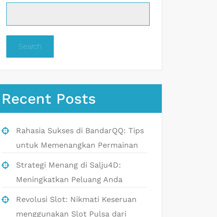
Search
Recent Posts
Rahasia Sukses di BandarQQ: Tips
untuk Memenangkan Permainan
Strategi Menang di Salju4D:
Meningkatkan Peluang Anda
Revolusi Slot: Nikmati Keseruan
menggunakan Slot Pulsa dari