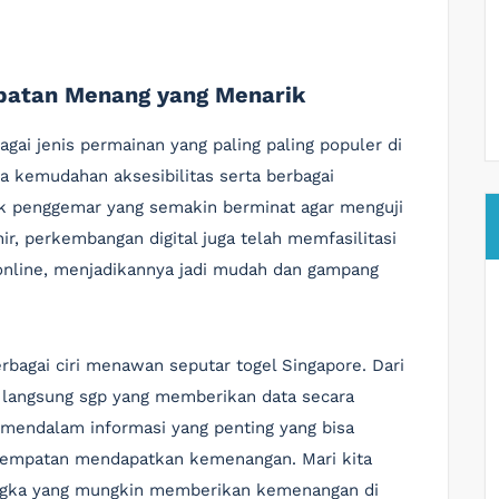
patan Menang yang Menarik
gai jenis permainan yang paling paling populer di
a kemudahan aksesibilitas serta berbagai
k penggemar yang semakin berminat agar menguji
r, perkembangan digital juga telah memfasilitasi
online, menjadikannya jadi mudah dan gampang
erbagai ciri menawan seputar togel Singapore. Dari
n langsung sgp yang memberikan data secara
 mendalam informasi yang penting yang bisa
empatan mendapatkan kemenangan. Mari kita
 angka yang mungkin memberikan kemenangan di