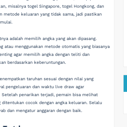
kan, misalnya togel Singapore, togel Hongkong, dan
an metode keluaran yang tidak sama, jadi pastikan
mulai.
utnya adalah memilih angka yang akan dipasang.
ng atau menggunakan metode otomatis yang biasanya
penting agar memilih angka dengan teliti dan
hkan berdasarkan keberuntungan.
enempatkan taruhan sesuai dengan nilai yang
wal pengeluaran dan waktu live draw agar
Setelah penarikan terjadi, pemain bisa melihat
 ditentukan cocok dengan angka keluaran. Selalu
wab dan mengatur anggaran dengan baik.