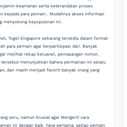
menjamin keamanan serta keterandalan proses
n kepada para pemain . Mudahnya akses informasi
 menyokong kepopuleran ini.
net, Togel Singapore sekarang tersedia dalam format
h para pemain agar berpartisipasi dari. Banyak
agar melihat rekap keluaran, pemasangan nomor,
en tersebut menunjukkan bahwa permainan ini selalu
n, dan masih menjadi favorit banyak orang yang
yang seru, namun krusial agar Mengerti cara
man ini dengan baik. Yang pertama, setiap pemain