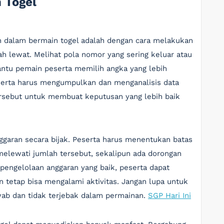
 Togel
an dalam bermain togel adalah dengan cara melakukan
lah lewat. Melihat pola nomor yang sering keluar atau
ntu pemain peserta memilih angka yang lebih
eserta harus mengumpulkan dan menganalisis data
rsebut untuk membuat keputusan yang lebih baik
ggaran secara bijak. Peserta harus menentukan batas
 melewati jumlah tersebut, sekalipun ada dorongan
 pengelolaan anggaran yang baik, peserta dapat
n tetap bisa mengalami aktivitas. Jangan lupa untuk
wab dan tidak terjebak dalam permainan.
SGP Hari Ini