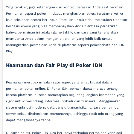
Yang terakhir, jaga ketenangan dan kontrol perasaan Anda saat bermain.
Permainan seperti poker ini dapat menghasilkan stres, terutama ketika
kala kekalahan secara beruntun. Pastikan untuk tidak melakukan tindakan
berbasis emosi yang bisa membahayakan Anda. Sentiasa perhatikan
bahwa permainan ini adalah game taktik, dan cara yang tenang akan
membantu Anda dalam mengambil pilihan yang lebih baik untuk
meningkatkan permainan Anda di platform seperti pokerhebats dan IDN
Play.
Keamanan dan Fair Play di Poker IDN
Keamanan merupakan salah satu aspek yang amat krusial dalam
permainan poker online. Di Poker IDN, pemain dapat merasa tenang
karena platform ini telah menerapkan segudang langkah keamanan yang
rigor untuk melindungi informasi pribadi dan transaksi. Menggunakan
sistem enkripsi modern, data yang ditransmisikan antara pemain dan
server selalu dirahasiakan keamanannya, sehingga tidak ada orang yang
dapat mengaksesnya tanpa.
Di samping itu, Poker IDN juga berupaya terhadap permainan yang adil