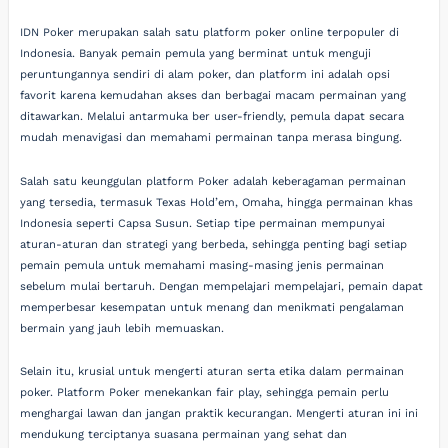
IDN Poker merupakan salah satu platform poker online terpopuler di
Indonesia. Banyak pemain pemula yang berminat untuk menguji
peruntungannya sendiri di alam poker, dan platform ini adalah opsi
favorit karena kemudahan akses dan berbagai macam permainan yang
ditawarkan. Melalui antarmuka ber user-friendly, pemula dapat secara
mudah menavigasi dan memahami permainan tanpa merasa bingung.
Salah satu keunggulan platform Poker adalah keberagaman permainan
yang tersedia, termasuk Texas Hold’em, Omaha, hingga permainan khas
Indonesia seperti Capsa Susun. Setiap tipe permainan mempunyai
aturan-aturan dan strategi yang berbeda, sehingga penting bagi setiap
pemain pemula untuk memahami masing-masing jenis permainan
sebelum mulai bertaruh. Dengan mempelajari mempelajari, pemain dapat
memperbesar kesempatan untuk menang dan menikmati pengalaman
bermain yang jauh lebih memuaskan.
Selain itu, krusial untuk mengerti aturan serta etika dalam permainan
poker. Platform Poker menekankan fair play, sehingga pemain perlu
menghargai lawan dan jangan praktik kecurangan. Mengerti aturan ini ini
mendukung terciptanya suasana permainan yang sehat dan