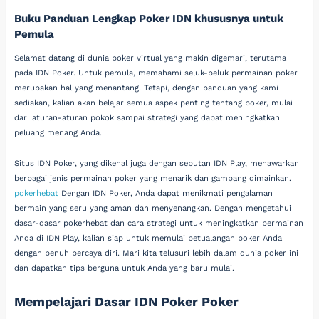
Buku Panduan Lengkap Poker IDN khususnya untuk
Pemula
Selamat datang di dunia poker virtual yang makin digemari, terutama
pada IDN Poker. Untuk pemula, memahami seluk-beluk permainan poker
merupakan hal yang menantang. Tetapi, dengan panduan yang kami
sediakan, kalian akan belajar semua aspek penting tentang poker, mulai
dari aturan-aturan pokok sampai strategi yang dapat meningkatkan
peluang menang Anda.
Situs IDN Poker, yang dikenal juga dengan sebutan IDN Play, menawarkan
berbagai jenis permainan poker yang menarik dan gampang dimainkan.
pokerhebat
Dengan IDN Poker, Anda dapat menikmati pengalaman
bermain yang seru yang aman dan menyenangkan. Dengan mengetahui
dasar-dasar pokerhebat dan cara strategi untuk meningkatkan permainan
Anda di IDN Play, kalian siap untuk memulai petualangan poker Anda
dengan penuh percaya diri. Mari kita telusuri lebih dalam dunia poker ini
dan dapatkan tips berguna untuk Anda yang baru mulai.
Mempelajari Dasar IDN Poker Poker