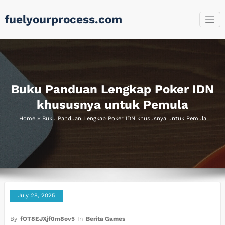
Skip
fuelyourprocess.com
to
content
Buku Panduan Lengkap Poker IDN
khususnya untuk Pemula
Home
»
Buku Panduan Lengkap Poker IDN khususnya untuk Pemula
July 28, 2025
By
fOT8EJXjf0m8ov5
In
Berita Games