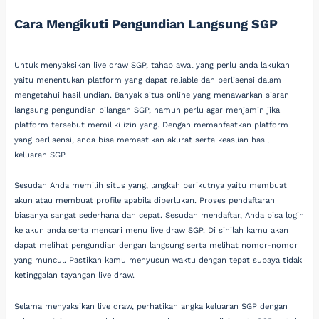
Cara Mengikuti Pengundian Langsung SGP
Untuk menyaksikan live draw SGP, tahap awal yang perlu anda lakukan
yaitu menentukan platform yang dapat reliable dan berlisensi dalam
mengetahui hasil undian. Banyak situs online yang menawarkan siaran
langsung pengundian bilangan SGP, namun perlu agar menjamin jika
platform tersebut memiliki izin yang. Dengan memanfaatkan platform
yang berlisensi, anda bisa memastikan akurat serta keaslian hasil
keluaran SGP.
Sesudah Anda memilih situs yang, langkah berikutnya yaitu membuat
akun atau membuat profile apabila diperlukan. Proses pendaftaran
biasanya sangat sederhana dan cepat. Sesudah mendaftar, Anda bisa login
ke akun anda serta mencari menu live draw SGP. Di sinilah kamu akan
dapat melihat pengundian dengan langsung serta melihat nomor-nomor
yang muncul. Pastikan kamu menyusun waktu dengan tepat supaya tidak
ketinggalan tayangan live draw.
Selama menyaksikan live draw, perhatikan angka keluaran SGP dengan