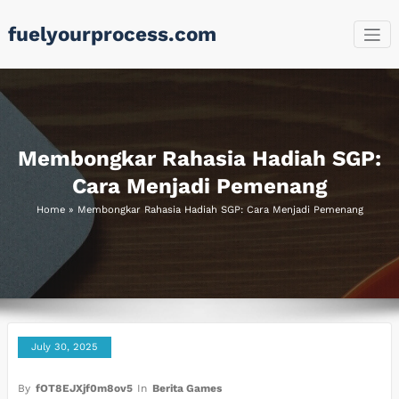
Skip
fuelyourprocess.com
to
content
Membongkar Rahasia Hadiah SGP:
Cara Menjadi Pemenang
Home
»
Membongkar Rahasia Hadiah SGP: Cara Menjadi Pemenang
July 30, 2025
By
fOT8EJXjf0m8ov5
In
Berita Games