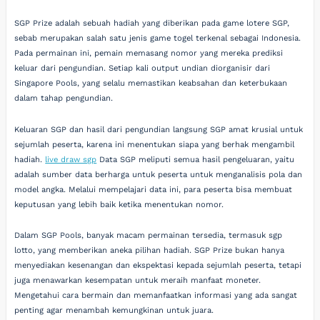
SGP Prize adalah sebuah hadiah yang diberikan pada game lotere SGP,
sebab merupakan salah satu jenis game togel terkenal sebagai Indonesia.
Pada permainan ini, pemain memasang nomor yang mereka prediksi
keluar dari pengundian. Setiap kali output undian diorganisir dari
Singapore Pools, yang selalu memastikan keabsahan dan keterbukaan
dalam tahap pengundian.
Keluaran SGP dan hasil dari pengundian langsung SGP amat krusial untuk
sejumlah peserta, karena ini menentukan siapa yang berhak mengambil
hadiah.
live draw sgp
Data SGP meliputi semua hasil pengeluaran, yaitu
adalah sumber data berharga untuk peserta untuk menganalisis pola dan
model angka. Melalui mempelajari data ini, para peserta bisa membuat
keputusan yang lebih baik ketika menentukan nomor.
Dalam SGP Pools, banyak macam permainan tersedia, termasuk sgp
lotto, yang memberikan aneka pilihan hadiah. SGP Prize bukan hanya
menyediakan kesenangan dan ekspektasi kepada sejumlah peserta, tetapi
juga menawarkan kesempatan untuk meraih manfaat moneter.
Mengetahui cara bermain dan memanfaatkan informasi yang ada sangat
penting agar menambah kemungkinan untuk juara.