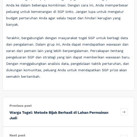
Anda ke dalam beberapa kombinasi. Dengan cara ini, Anda memperbesar
peluang untuk kemenangan di SGP lotto. Jangan lupa untuk mengatur
budget pertaruhan Anda agar selalu tepat dan hindari kerugian yang
banyak.
Terakhir, bergabunglah dengan masyarakat togel SGP untuk berbagi data
dan pengalaman. Dalam grup ini, Anda dapat mendapatkan wawasan dan
saran dari pemain lain yang lebih berpengalaman. Percakapan tentang
pengeluaran SGP dan strategi yang lain dapat memberikan wawasan baru.
Dengan menggabungkan analisis data, pengelolaan taktik pertaruhan, dan
dukungan komunitas, peluang Anda untuk mendapatkan SGP prize akan
semakin bertambah.
Previous post
Warga Togel: Metode Bijak Berhasil di Lahan Permainan
Judi
Next post