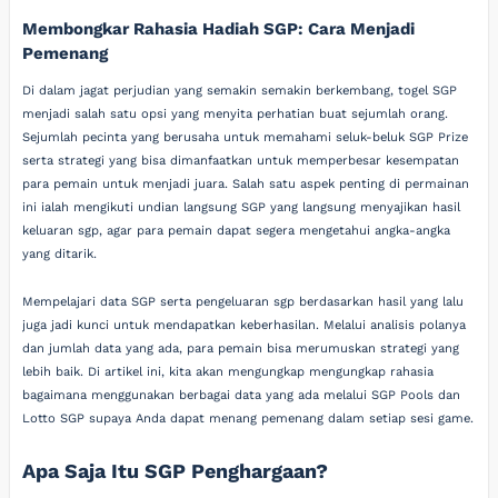
Membongkar Rahasia Hadiah SGP: Cara Menjadi
Pemenang
Di dalam jagat perjudian yang semakin semakin berkembang, togel SGP
menjadi salah satu opsi yang menyita perhatian buat sejumlah orang.
Sejumlah pecinta yang berusaha untuk memahami seluk-beluk SGP Prize
serta strategi yang bisa dimanfaatkan untuk memperbesar kesempatan
para pemain untuk menjadi juara. Salah satu aspek penting di permainan
ini ialah mengikuti undian langsung SGP yang langsung menyajikan hasil
keluaran sgp, agar para pemain dapat segera mengetahui angka-angka
yang ditarik.
Mempelajari data SGP serta pengeluaran sgp berdasarkan hasil yang lalu
juga jadi kunci untuk mendapatkan keberhasilan. Melalui analisis polanya
dan jumlah data yang ada, para pemain bisa merumuskan strategi yang
lebih baik. Di artikel ini, kita akan mengungkap mengungkap rahasia
bagaimana menggunakan berbagai data yang ada melalui SGP Pools dan
Lotto SGP supaya Anda dapat menang pemenang dalam setiap sesi game.
Apa Saja Itu SGP Penghargaan?