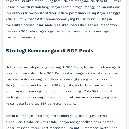
seksama. Ini akan mendukung kamu dalam menganalisis data SGP untuk
keluar di waktu mendatang. Banyak pemain togel menggunakan data dari
live draw agar membuat strategi dalam permainan selanjutnya, sehingga
krusial untuk mencatat nomor-nomor yang keluar muncul. Dengan
melakukan prosedur ini, Anda bisa akan merasakan sensasi menonton
live draw SGP tetapi også juga menambah kesempatan kamu agar
menjadi pemenang.
Strategi Kemenangan di SGP Pools
Untuk menambah peluang menang di SGP Pools, krusial untuk mengerti
pola dan tren dalam data SGP. Pendekatan penganalisaan statistik bisa
membantu Anda mengidentifikasi angka-angka yang sering muncul.
Dengan memahami keluaran SGP yang lalu, Anda dapat menemukan
susunan yang kemungkinan mampu muncul lagi. Data SGP ini amat
berharga dan bisa menjadi pedoman untuk meramal nomor yang akan
keluar pada live draw SGP yang akan datang.
Selain itu mengatur strategi pertaruhan yang sesuai juga sangat
diperlukan. Usahakan untuk tidak hanya mengandalkan pada nomor
keberuntungan, tetapi pertimbangkan juga untuk membagi pertaruhan