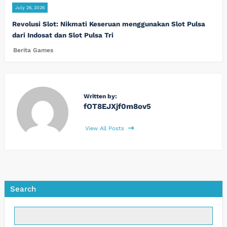
July 26, 2026
Revolusi Slot: Nikmati Keseruan menggunakan Slot Pulsa
dari Indosat dan Slot Pulsa Tri
Berita Games
Written by:
fOT8EJXjf0m8ov5
View All Posts
Search