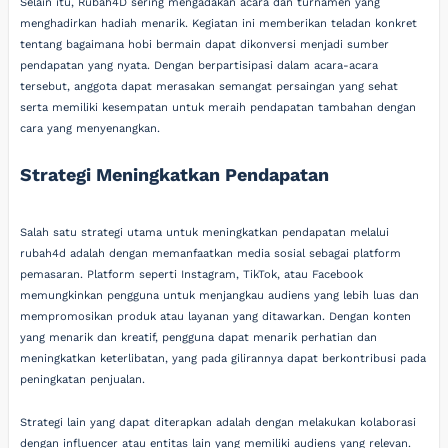
Selain itu, Rubah4D sering mengadakan acara dan turnamen yang
menghadirkan hadiah menarik. Kegiatan ini memberikan teladan konkret
tentang bagaimana hobi bermain dapat dikonversi menjadi sumber
pendapatan yang nyata. Dengan berpartisipasi dalam acara-acara
tersebut, anggota dapat merasakan semangat persaingan yang sehat
serta memiliki kesempatan untuk meraih pendapatan tambahan dengan
cara yang menyenangkan.
Strategi Meningkatkan Pendapatan
Salah satu strategi utama untuk meningkatkan pendapatan melalui
rubah4d adalah dengan memanfaatkan media sosial sebagai platform
pemasaran. Platform seperti Instagram, TikTok, atau Facebook
memungkinkan pengguna untuk menjangkau audiens yang lebih luas dan
mempromosikan produk atau layanan yang ditawarkan. Dengan konten
yang menarik dan kreatif, pengguna dapat menarik perhatian dan
meningkatkan keterlibatan, yang pada gilirannya dapat berkontribusi pada
peningkatan penjualan.
Strategi lain yang dapat diterapkan adalah dengan melakukan kolaborasi
dengan influencer atau entitas lain yang memiliki audiens yang relevan.