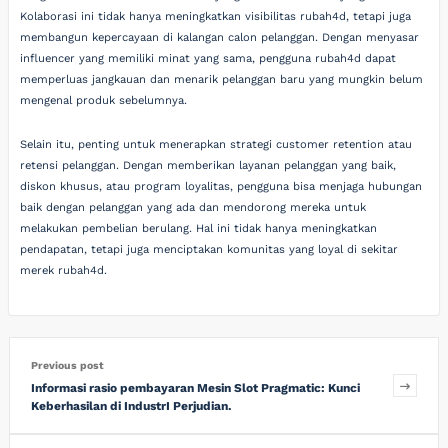
Kolaborasi ini tidak hanya meningkatkan visibilitas rubah4d, tetapi juga
membangun kepercayaan di kalangan calon pelanggan. Dengan menyasar
influencer yang memiliki minat yang sama, pengguna rubah4d dapat
memperluas jangkauan dan menarik pelanggan baru yang mungkin belum
mengenal produk sebelumnya.
Selain itu, penting untuk menerapkan strategi customer retention atau
retensi pelanggan. Dengan memberikan layanan pelanggan yang baik,
diskon khusus, atau program loyalitas, pengguna bisa menjaga hubungan
baik dengan pelanggan yang ada dan mendorong mereka untuk
melakukan pembelian berulang. Hal ini tidak hanya meningkatkan
pendapatan, tetapi juga menciptakan komunitas yang loyal di sekitar
merek rubah4d.
Previous post
Informasi rasio pembayaran Mesin Slot Pragmatic: Kunci
Keberhasilan di IndustrI Perjudian.