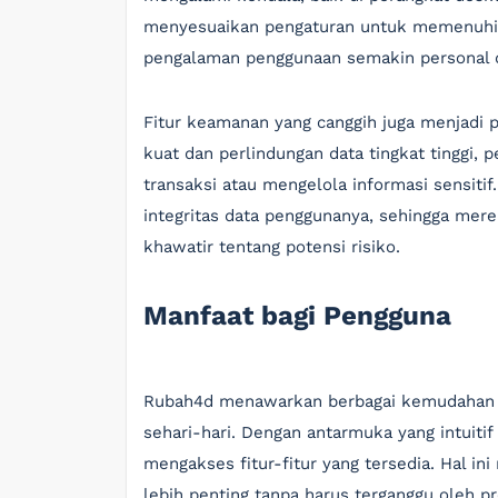
menyesuaikan pengaturan untuk memenuhi 
pengalaman penggunaan semakin personal d
Fitur keamanan yang canggih juga menjadi p
kuat dan perlindungan data tingkat tinggi
transaksi atau mengelola informasi sensit
integritas data penggunanya, sehingga mer
khawatir tentang potensi risiko.
Manfaat bagi Pengguna
Rubah4d menawarkan berbagai kemudahan ba
sehari-hari. Dengan antarmuka yang intuit
mengakses fitur-fitur yang tersedia. Hal 
lebih penting tanpa harus terganggu oleh p