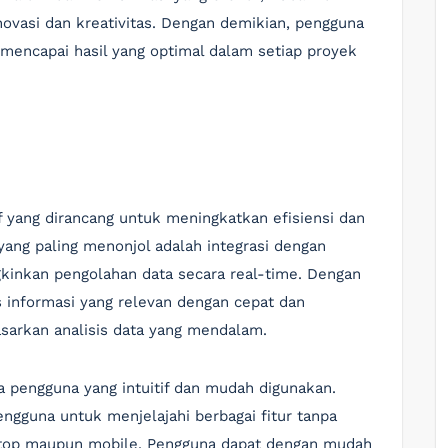
vasi dan kreativitas. Dengan demikian, pengguna
encapai hasil yang optimal dalam setiap proyek
if yang dirancang untuk meningkatkan efisiensi dan
ang paling menonjol adalah integrasi dengan
kinkan pengolahan data secara real-time. Dengan
informasi yang relevan dengan cepat dan
sarkan analisis data yang mendalam.
 pengguna yang intuitif dan mudah digunakan.
gguna untuk menjelajahi berbagai fitur tanpa
ktop maupun mobile. Pengguna dapat dengan mudah