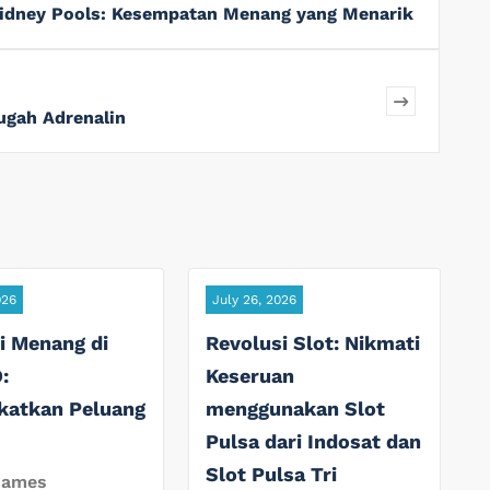
Sidney Pools: Kesempatan Menang yang Menarik
gah Adrenalin
026
July 26, 2026
i Menang di
Revolusi Slot: Nikmati
:
Keseruan
katkan Peluang
menggunakan Slot
Pulsa dari Indosat dan
Slot Pulsa Tri
Games