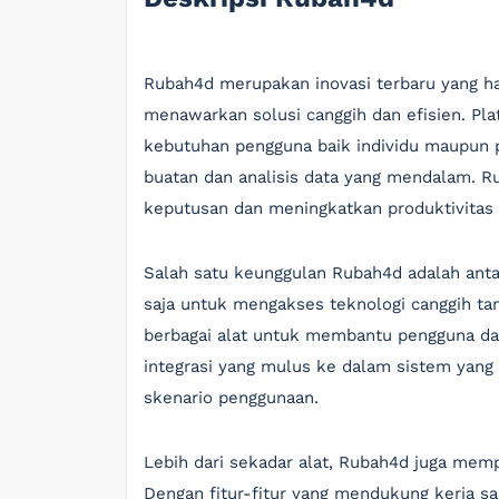
Rubah4d merupakan inovasi terbaru yang had
menawarkan solusi canggih dan efisien. Pl
kebutuhan pengguna baik individu maupun
buatan dan analisis data yang mendalam.
keputusan dan meningkatkan produktivitas de
Salah satu keunggulan Rubah4d adalah an
saja untuk mengakses teknologi canggih ta
berbagai alat untuk membantu pengguna da
integrasi yang mulus ke dalam sistem yan
skenario penggunaan.
Lebih dari sekadar alat, Rubah4d juga memp
Dengan fitur-fitur yang mendukung kerja s