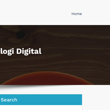
Home
ogi Digital
Search