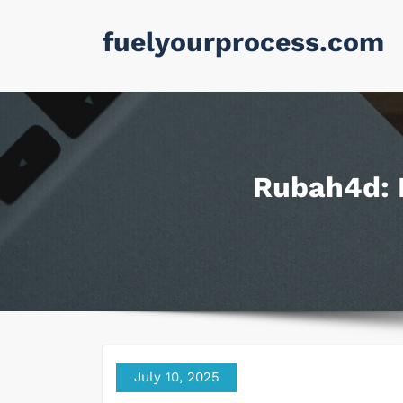
Skip
fuelyourprocess.com
to
content
Rubah4d: I
July 10, 2025