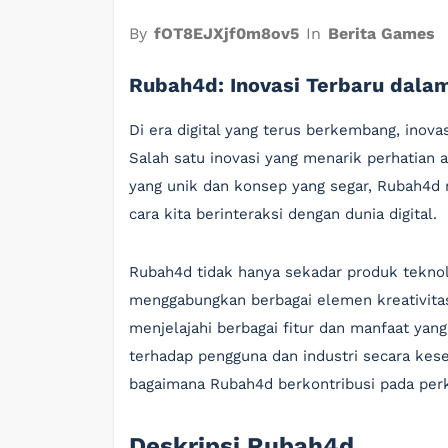
By
fOT8EJXjf0m8ov5
In
Berita Games
Rubah4d: Inovasi Terbaru dalam
Di era digital yang terus berkembang, inova
Salah satu inovasi yang menarik perhatian 
yang unik dan konsep yang segar, Rubah4d
cara kita berinteraksi dengan dunia digital.
Rubah4d tidak hanya sekadar produk teknol
menggabungkan berbagai elemen kreativitas d
menjelajahi berbagai fitur dan manfaat ya
terhadap pengguna dan industri secara kesel
bagaimana Rubah4d berkontribusi pada perke
Deskripsi Rubah4d