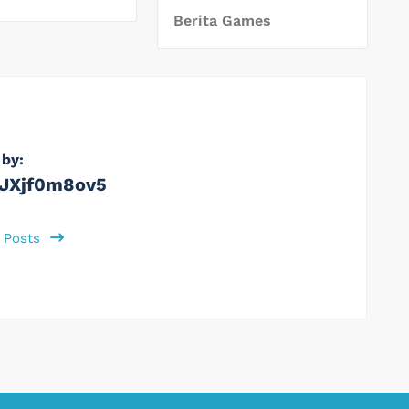
Berita Games
 by:
JXjf0m8ov5
l Posts