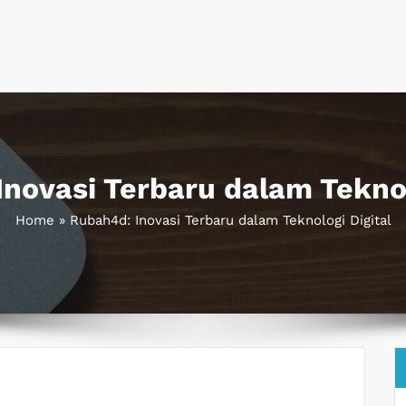
novasi Terbaru dalam Teknol
Home
»
Rubah4d: Inovasi Terbaru dalam Teknologi Digital