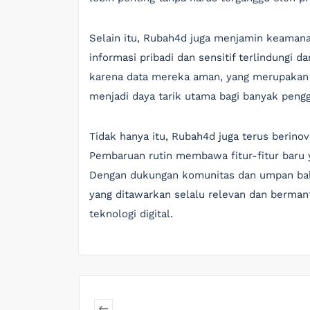
Selain itu, Rubah4d juga menjamin keamanan
informasi pribadi dan sensitif terlindungi 
karena data mereka aman, yang merupakan ha
menjadi daya tarik utama bagi banyak pengg
Tidak hanya itu, Rubah4d juga terus berin
Pembaruan rutin membawa fitur-fitur baru
Dengan dukungan komunitas dan umpan bal
yang ditawarkan selalu relevan dan bermanf
teknologi digital.