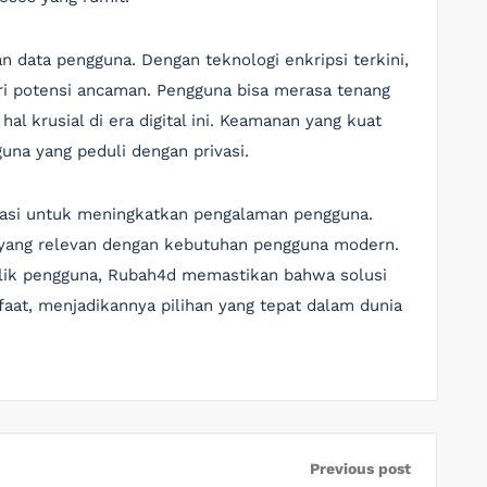
 data pengguna. Dengan teknologi enkripsi terkini,
dari potensi ancaman. Pengguna bisa merasa tenang
l krusial di era digital ini. Keamanan yang kuat
una yang peduli dengan privasi.
ovasi untuk meningkatkan pengalaman pengguna.
 yang relevan dengan kebutuhan pengguna modern.
ik pengguna, Rubah4d memastikan bahwa solusi
aat, menjadikannya pilihan yang tepat dalam dunia
Previous post