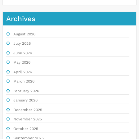
Archives
August 2026
July 2026
June 2026
May 2026
April 2026
March 2026
February 2026
January 2026
December 2025
November 2025
October 2025
September 2025