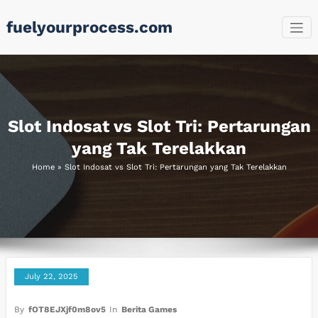
Skip
fuelyourprocess.com
to
content
Slot Indosat vs Slot Tri: Pertarungan
yang Tak Terelakkan
Home
»
Slot Indosat vs Slot Tri: Pertarungan yang Tak Terelakkan
July 22, 2025
By
fOT8EJXjf0m8ov5
In
Berita Games