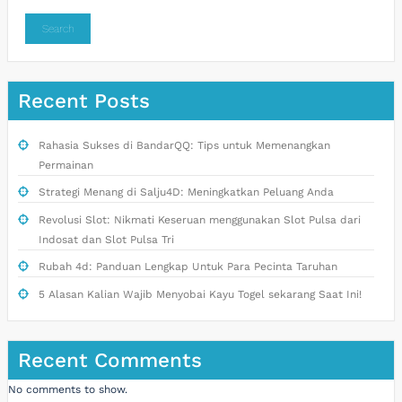
Search
Recent Posts
Rahasia Sukses di BandarQQ: Tips untuk Memenangkan
Permainan
Strategi Menang di Salju4D: Meningkatkan Peluang Anda
Revolusi Slot: Nikmati Keseruan menggunakan Slot Pulsa dari
Indosat dan Slot Pulsa Tri
Rubah 4d: Panduan Lengkap Untuk Para Pecinta Taruhan
5 Alasan Kalian Wajib Menyobai Kayu Togel sekarang Saat Ini!
Recent Comments
No comments to show.