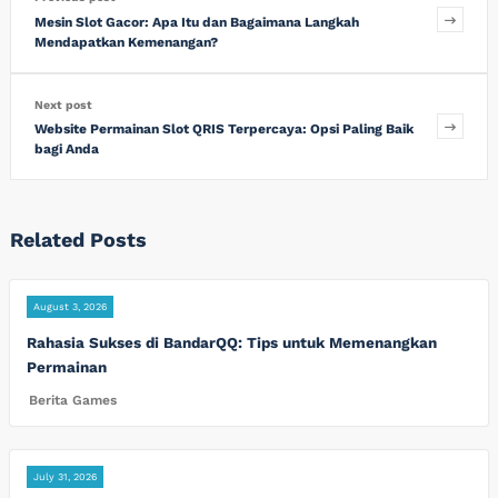
Mesin Slot Gacor: Apa Itu dan Bagaimana Langkah
Mendapatkan Kemenangan?
Next post
Website Permainan Slot QRIS Terpercaya: Opsi Paling Baik
bagi Anda
Related Posts
August 3, 2026
Rahasia Sukses di BandarQQ: Tips untuk Memenangkan
Permainan
Berita Games
July 31, 2026