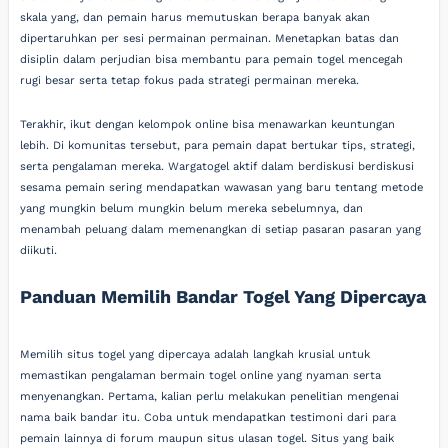
skala yang, dan pemain harus memutuskan berapa banyak akan
dipertaruhkan per sesi permainan permainan. Menetapkan batas dan
disiplin dalam perjudian bisa membantu para pemain togel mencegah
rugi besar serta tetap fokus pada strategi permainan mereka.
Terakhir, ikut dengan kelompok online bisa menawarkan keuntungan
lebih. Di komunitas tersebut, para pemain dapat bertukar tips, strategi,
serta pengalaman mereka. Wargatogel aktif dalam berdiskusi berdiskusi
sesama pemain sering mendapatkan wawasan yang baru tentang metode
yang mungkin belum mungkin belum mereka sebelumnya, dan
menambah peluang dalam memenangkan di setiap pasaran pasaran yang
diikuti.
Panduan Memilih Bandar Togel Yang Dipercaya
Memilih situs togel yang dipercaya adalah langkah krusial untuk
memastikan pengalaman bermain togel online yang nyaman serta
menyenangkan. Pertama, kalian perlu melakukan penelitian mengenai
nama baik bandar itu. Coba untuk mendapatkan testimoni dari para
pemain lainnya di forum maupun situs ulasan togel. Situs yang baik