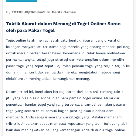
By
fOT8EJXjf0m8ov5
In
Berita Games
Taktik Akurat dalam Menang di Togel Online: Saran
oleh para Pakar Togel
Togel online telah menjadi salah satu bentuk hiburan yang dikenal di
kalangan masyarakat, terutama bagi mereka yang sedang mencari peluang
untuk meraih hadiah besar besar. Fenomena ini tidak hanya melibatkan
permainan angka, tetapi juga strategi dan keterampilan dalam memilih
pasar togel yang tepat tepat. Sejumlah pemain togel yang terjun terjun ke
dunia ini, namun tidak semua dari mereka mengetahui metode yang
efektif untuk meningkatkan kemungkinan menang.
Dalam artikel ini, kami akan berbagi saran dari para ahli tentang taktik
jitu yang bisa bisa diadopsi oleh para pemain togel online. Mulai dari
penentuan bandar togel yang yang terpercaya, sampai penilaian pasaran
togel yang secara teliti, semua bagian penting akan dibahas demi
membantu Anda sebagai seorang wargatogel yang. Melalui memahami
trik-trik, Anda akan dapat membuat keputusan yang lebih baik yang lebih
baik dan meningkatkan peluang kemenangan Anda di dunia togel online.