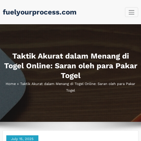
Skip
fuelyourprocess.com
to
content
Taktik Akurat dalam Menang di
Togel Online: Saran oleh para Pakar
Togel
Home
»
Taktik Akurat dalam Menang di Togel Online: Saran oleh para Pakar
Togel
July 15, 2025