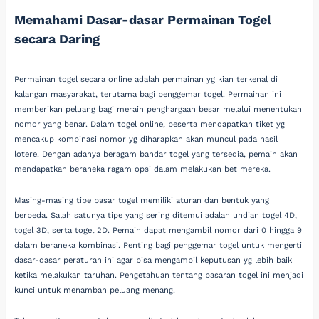
Memahami Dasar-dasar Permainan Togel
secara Daring
Permainan togel secara online adalah permainan yg kian terkenal di
kalangan masyarakat, terutama bagi penggemar togel. Permainan ini
memberikan peluang bagi meraih penghargaan besar melalui menentukan
nomor yang benar. Dalam togel online, peserta mendapatkan tiket yg
mencakup kombinasi nomor yg diharapkan akan muncul pada hasil
lotere. Dengan adanya beragam bandar togel yang tersedia, pemain akan
mendapatkan beraneka ragam opsi dalam melakukan bet mereka.
Masing-masing tipe pasar togel memiliki aturan dan bentuk yang
berbeda. Salah satunya tipe yang sering ditemui adalah undian togel 4D,
togel 3D, serta togel 2D. Pemain dapat mengambil nomor dari 0 hingga 9
dalam beraneka kombinasi. Penting bagi penggemar togel untuk mengerti
dasar-dasar peraturan ini agar bisa mengambil keputusan yg lebih baik
ketika melakukan taruhan. Pengetahuan tentang pasaran togel ini menjadi
kunci untuk menambah peluang menang.