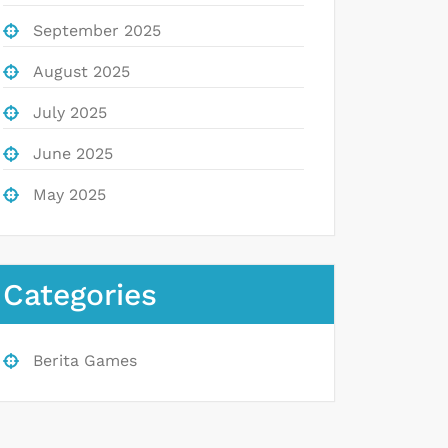
September 2025
August 2025
July 2025
June 2025
May 2025
Categories
Berita Games