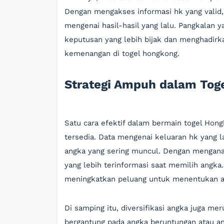
Dengan mengakses informasi hk yang valid, 
mengenai hasil-hasil yang lalu. Pangkala
keputusan yang lebih bijak dan menghadirk
kemenangan di togel hongkong.
Strategi Ampuh dalam Tog
Satu cara efektif dalam bermain togel Hon
tersedia. Data mengenai keluaran hk yang 
angka yang sering muncul. Dengan menganal
yang lebih terinformasi saat memilih angka
meningkatkan peluang untuk menentukan a
Di samping itu, diversifikasi angka juga mer
bergantung pada angka beruntungan atau an