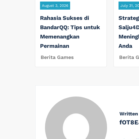
August 3, 2026
July 31, 2
Rahasia Sukses di
Strateg
BandarQQ: Tips untuk
Salju4D
Memenangkan
Mening
Permainan
Anda
Berita Games
Berita 
Written
fOT8E