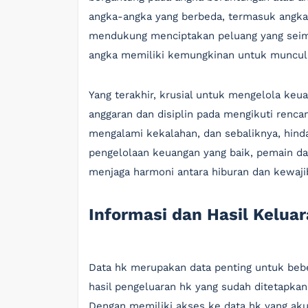
angka-angka yang berbeda, termasuk angka-a
mendukung menciptakan peluang yang seimb
angka memiliki kemungkinan untuk muncul
Yang terakhir, krusial untuk mengelola keu
anggaran dan disiplin pada mengikuti rencan
mengalami kekalahan, dan sebaliknya, hindar
pengelolaan keuangan yang baik, pemain 
menjaga harmoni antara hiburan dan kewaji
Informasi dan Hasil Kelua
Data hk merupakan data penting untuk beb
hasil pengeluaran hk yang sudah ditetapkan
Dengan memiliki akses ke data hk yang aku