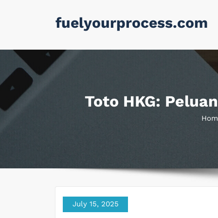
Skip
fuelyourprocess.com
to
content
Toto HKG: Peluan
Hom
July 15, 2025