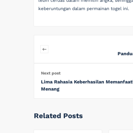
lebih cerdas dalam memilih angka, sehin
keberuntungan dalam permainan togel ini.
Pandu
Next post
Lima Rahasia Keberhasilan Memanfaatk
Menang
Related Posts