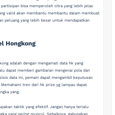
partisipan bisa memperoleh citra yang lebih jelas
n yang valid akan membantu membantu dalam membuat
an peluang yang lebih besar untuk mendapatkan
el Hongkong
gkong adalah dengan mengamati data hk yang
lalu dapat memberi gambaran mengenai pola dan
isis data ini, pemain dapat mengambil keputusan
. Memahami tren dari hk prize yg lampau dapat
ngka yang.
upakan taktik yang efektif. Jangan hanya terlalu
gka yang sering muncul. Sebaiknya, gabungkan