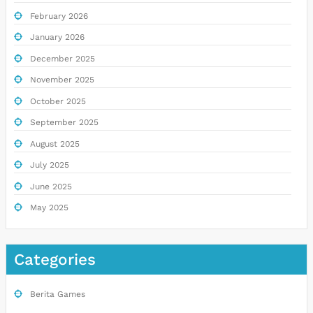
February 2026
January 2026
December 2025
November 2025
October 2025
September 2025
August 2025
July 2025
June 2025
May 2025
Categories
Berita Games