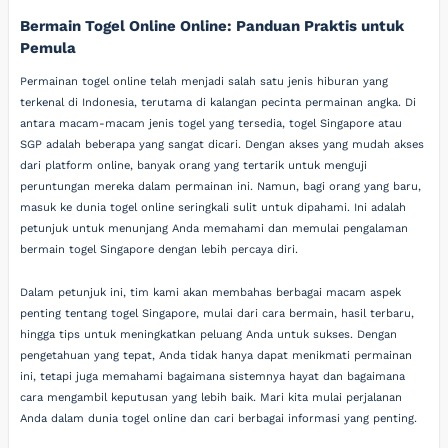
Bermain Togel Online Online: Panduan Praktis untuk
Pemula
Permainan togel online telah menjadi salah satu jenis hiburan yang
terkenal di Indonesia, terutama di kalangan pecinta permainan angka. Di
antara macam-macam jenis togel yang tersedia, togel Singapore atau
SGP adalah beberapa yang sangat dicari. Dengan akses yang mudah akses
dari platform online, banyak orang yang tertarik untuk menguji
peruntungan mereka dalam permainan ini. Namun, bagi orang yang baru,
masuk ke dunia togel online seringkali sulit untuk dipahami. Ini adalah
petunjuk untuk menunjang Anda memahami dan memulai pengalaman
bermain togel Singapore dengan lebih percaya diri.
Dalam petunjuk ini, tim kami akan membahas berbagai macam aspek
penting tentang togel Singapore, mulai dari cara bermain, hasil terbaru,
hingga tips untuk meningkatkan peluang Anda untuk sukses. Dengan
pengetahuan yang tepat, Anda tidak hanya dapat menikmati permainan
ini, tetapi juga memahami bagaimana sistemnya hayat dan bagaimana
cara mengambil keputusan yang lebih baik. Mari kita mulai perjalanan
Anda dalam dunia togel online dan cari berbagai informasi yang penting.