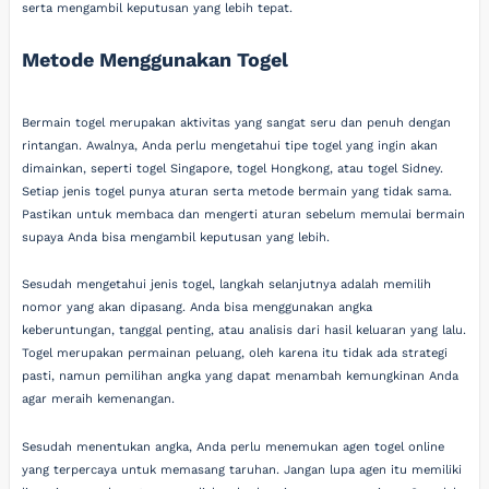
serta mengambil keputusan yang lebih tepat.
Metode Menggunakan Togel
Bermain togel merupakan aktivitas yang sangat seru dan penuh dengan
rintangan. Awalnya, Anda perlu mengetahui tipe togel yang ingin akan
dimainkan, seperti togel Singapore, togel Hongkong, atau togel Sidney.
Setiap jenis togel punya aturan serta metode bermain yang tidak sama.
Pastikan untuk membaca dan mengerti aturan sebelum memulai bermain
supaya Anda bisa mengambil keputusan yang lebih.
Sesudah mengetahui jenis togel, langkah selanjutnya adalah memilih
nomor yang akan dipasang. Anda bisa menggunakan angka
keberuntungan, tanggal penting, atau analisis dari hasil keluaran yang lalu.
Togel merupakan permainan peluang, oleh karena itu tidak ada strategi
pasti, namun pemilihan angka yang dapat menambah kemungkinan Anda
agar meraih kemenangan.
Sesudah menentukan angka, Anda perlu menemukan agen togel online
yang terpercaya untuk memasang taruhan. Jangan lupa agen itu memiliki