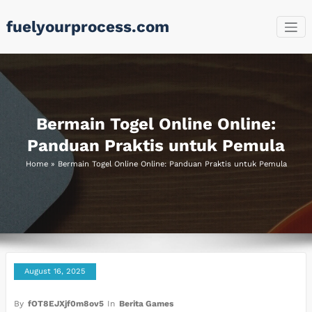
Skip
fuelyourprocess.com
to
content
Bermain Togel Online Online:
Panduan Praktis untuk Pemula
Home
»
Bermain Togel Online Online: Panduan Praktis untuk Pemula
August 16, 2025
By
fOT8EJXjf0m8ov5
In
Berita Games