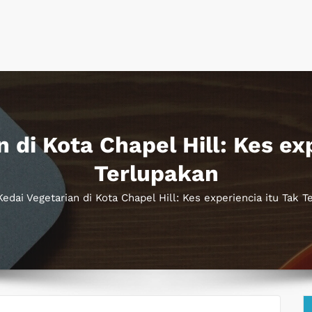
 di Kota Chapel Hill: Kes ex
Terlupakan
Kedai Vegetarian di Kota Chapel Hill: Kes experiencia itu Tak 