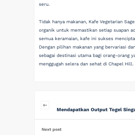
seru.
Tidak hanya makanan, Kafe Vegetarian Sag
organik untuk memastikan setiap suapan ad
semua keramaian, kafe ini sukses mencipta
Dengan pilihan makanan yang bervariasi dan
sebagai destinasi utama bagi orang-orang y
menggugah selera dan sehat di Chapel Hill.
Mendapatkan Output Togel Singa
Next post