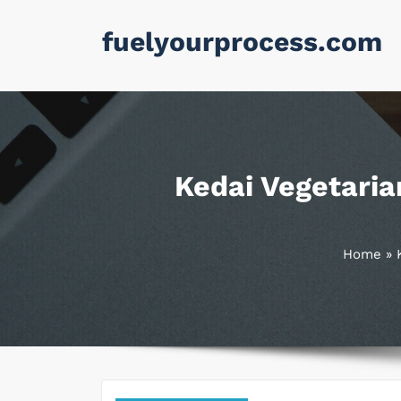
Skip
fuelyourprocess.com
to
content
Kedai Vegetarian
Home
»