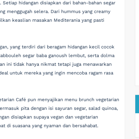
 Setiap hidangan disiapkan dari bahan-bahan segar
ang menggugah selera. Dari hummus yang creamy
ilkan keaslian masakan Mediterania yang pasti
an, yang terdiri dari beragam hidangan kecil cocok
 tabbouleh segar baba ganoush lembut, serta dolma
gan ini tidak hanya nikmat tetapi juga menawarkan
deal untuk mereka yang ingin mencoba ragam rasa
etarian Café pun menyajikan menu brunch vegetarian
termasuk pita dengan isi sayuran segar, salad quinoa,
angan disiapkan supaya vegan dan vegetarian
at di suasana yang nyaman dan bersahabat.