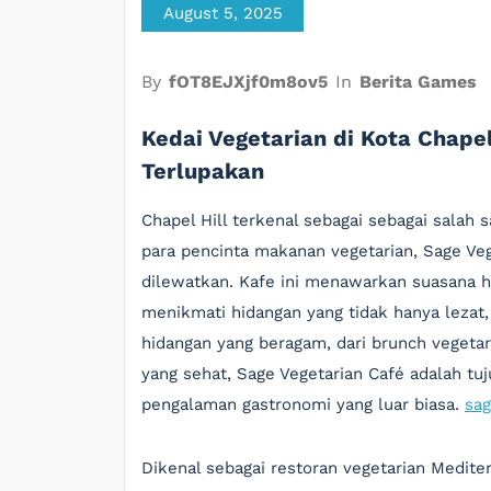
August 5, 2025
By
fOT8EJXjf0m8ov5
In
Berita Games
Kedai Vegetarian di Kota Chapel 
Terlupakan
Chapel Hill terkenal sebagai sebagai salah s
para pencinta makanan vegetarian, Sage Veg
dilewatkan. Kafe ini menawarkan suasana h
menikmati hidangan yang tidak hanya lezat, 
hidangan yang beragam, dari brunch vegeta
yang sehat, Sage Vegetarian Café adalah tuj
pengalaman gastronomi yang luar biasa.
sag
Dikenal sebagai restoran vegetarian Medite