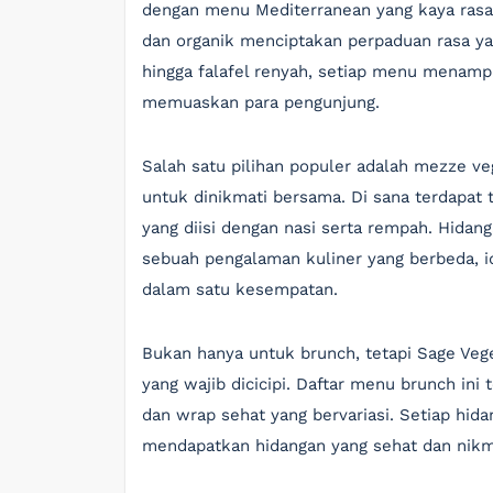
dengan menu Mediterranean yang kaya rasa.
dan organik menciptakan perpaduan rasa y
hingga falafel renyah, setiap menu menamp
memuaskan para pengunjung.
Salah satu pilihan populer adalah mezze veg
untuk dinikmati bersama. Di sana terdapat
yang diisi dengan nasi serta rempah. Hidan
sebuah pengalaman kuliner yang berbeda, i
dalam satu kesempatan.
Bukan hanya untuk brunch, tetapi Sage Veg
yang wajib dicicipi. Daftar menu brunch ini 
dan wrap sehat yang bervariasi. Setiap hid
mendapatkan hidangan yang sehat dan nikm