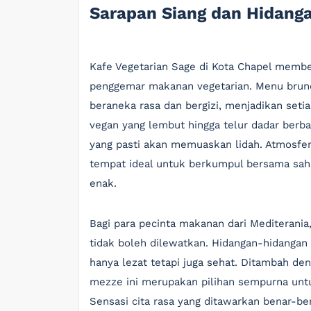
Sarapan Siang dan Hidanga
Kafe Vegetarian Sage di Kota Chapel membe
penggemar makanan vegetarian. Menu brun
beraneka rasa dan bergizi, menjadikan set
vegan yang lembut hingga telur dadar berb
yang pasti akan memuaskan lidah. Atmosfer
tempat ideal untuk berkumpul bersama sah
enak.
Bagi para pecinta makanan dari Mediterania,
tidak boleh dilewatkan. Hidangan-hidangan 
hanya lezat tetapi juga sehat. Ditambah den
mezze ini merupakan pilihan sempurna un
Sensasi cita rasa yang ditawarkan benar-