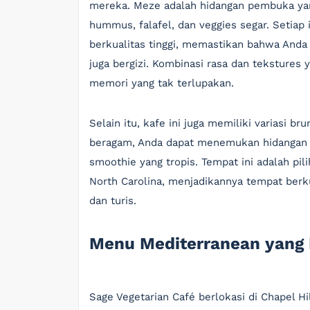
mereka. Meze adalah hidangan pembuka yang 
hummus, falafel, dan veggies segar. Setiap
berkualitas tinggi, memastikan bahwa Anda
juga bergizi. Kombinasi rasa dan teksture
memori yang tak terlupakan.
Selain itu, kafe ini juga memiliki variasi 
beragam, Anda dapat menemukan hidangan se
smoothie yang tropis. Tempat ini adalah pi
North Carolina, menjadikannya tempat berk
dan turis.
Menu Mediterranean yang
Sage Vegetarian Café berlokasi di Chapel 