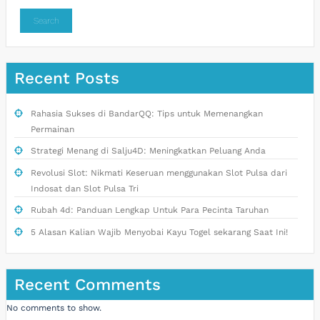
Search
Recent Posts
Rahasia Sukses di BandarQQ: Tips untuk Memenangkan
Permainan
Strategi Menang di Salju4D: Meningkatkan Peluang Anda
Revolusi Slot: Nikmati Keseruan menggunakan Slot Pulsa dari
Indosat dan Slot Pulsa Tri
Rubah 4d: Panduan Lengkap Untuk Para Pecinta Taruhan
5 Alasan Kalian Wajib Menyobai Kayu Togel sekarang Saat Ini!
Recent Comments
No comments to show.