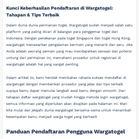
Kunci Keberhasilan Pendaftaran di Wargatogel:
Tahapan & Tips Terbaik
Dalam dunia dunia permainan togel, Wargatogel sudah menjadi salah satu
platform yang paling dicari di kalangan para penggemar togel dari
Indonesia. Dengan penekanan pada togel Singapore dan togel Hong Kong,
wargatogel menawarkan pengalaman bermain yang menarik dan seru. Jika
Anda adalah seorang pemain yang mau mendapatkan sensasi dan potensi
untung dari permainan ini, memahami prosedur untuk registrasi di
wargatogel adalah hal yang sangat penting.
Dalam artikel ini, kami hendak membahas rahasia sukses mendaftar di
wargatogel dengan memberikan prosedur yang jelas dan tips terbaik
supaya kamu dapat memulai langkah awal kamu dengan smooth. Dari
tahapan daftar wargatogel yang mudah hingga metode login wargatogel,
semua informasi yang diperlukan akan disajikan pada halaman ini. Mari
kita mulai dan jelajahi dunia wargatogel bersama-sama untuk menambah
kesempatan kamu menjadi warga togel yang berhasil!
Panduan Pendaftaran Pengguna Wargatogel