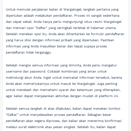
Untuk memulai perjalanan kalian di Wargatogel, langkah pertama yang
diperlukan adalah melakukan pendaftaran. Proses ini sangat sederhana
dan cepat sekali. Anda hanya perlu mengunjungi situs resmi Wargatogel
dan mencari opsi "Daftar" yang seringkali terletak di halaman utama.
Setelah menekan opsi itu, Anda akan dihantarkan ke formulir pendaftaran
yang harus diisi dengan informasi pribadi yang diperlukan. Pastikan
informasi yang Anda masukkan benar dan tepat supaya proses
pendaftaran tidak terganggu.
Setelah mengisi semua informasi yang diminta, Anda perlu mengatur
username dan password. Cobalah kombinasi yang aman untuk
melindungi akun Anda. Ingat untuk mencatat informasi tersebut, karena
Anda akan memerlukannya untuk masuk ke Wargatogel. Juga penting
untuk menelaah dan memahami syarat dan ketentuan yang diterapkan,
agar kalian dapat menjalankan aktivitas dengan mudah di platform ini.
Setelah semua langkah di atas dilakukan, kalian dapat menekan tombol
“Daftar” untuk menyelesaikan proses pendaftaran. Sebagian besar
pendaftaran akan segera diproses, dan kalian akan menerima konfirmasi
melalui surat elektronik atau pesan singkat. Setelah itu, kalian dapat