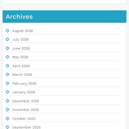
Archives
August 2026
July 2026
June 2026
May 2026
April 2026
March 2026
February 2026
January 2026
December 2025
November 2025
October 2025
September 2025