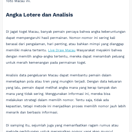
Toto Macau ini.
Angka Lotere dan Analisis
Di jagat togel Macau, banyak pemain percaya bahwa angka keberuntungan
dapat mempengaruhi hasil permainan. Nomor-nomor ini sering kali
berasal dari pengalaman, hari penting, atau bahkan mimpi yang dianggap
memiliki makna tertentu.
Live Draw Macau
Masyarakat meyakini bahwa
dengan memilih angka-angka tertentu, mereka dapat menambah peluang
untuk meraih kemenangan pada permainan togel.
Analisis data pengeluaran Macau dapat membantu pemain dalam
menetapkan pola atau tren yang mungkin terjadi. Dengan data keluaran
yang lalu, pemain dapat melihat angka mana yang kerap tampak dan
mana yang tidak sering. Menggunakan informasi ini, mereka bisa
melakukan strategi dalam memilih nomor. Tentu saja, tidak ada
kepastian, tetapi metode ini menjadikan proses memilih nomor jauh lebih
menarik dan berbasis informasi.
Di samping itu, sejumlah juga yang memanfaatkan ragam rumus atau
metode perhitungan untuk meramalkan nomor yang akan muncul.