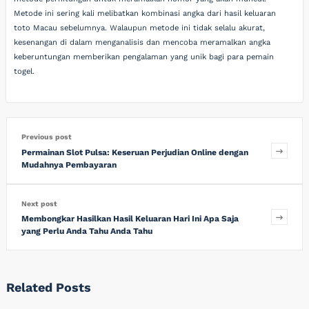
Metode ini sering kali melibatkan kombinasi angka dari hasil keluaran
toto Macau sebelumnya. Walaupun metode ini tidak selalu akurat,
kesenangan di dalam menganalisis dan mencoba meramalkan angka
keberuntungan memberikan pengalaman yang unik bagi para pemain
togel.
Previous post
Permainan Slot Pulsa: Keseruan Perjudian Online dengan
Mudahnya Pembayaran
Next post
Membongkar Hasilkan Hasil Keluaran Hari Ini Apa Saja
yang Perlu Anda Tahu Anda Tahu
Related Posts