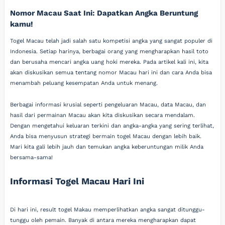
Nomor Macau Saat Ini: Dapatkan Angka Beruntung
kamu!
Togel Macau telah jadi salah satu kompetisi angka yang sangat populer di
Indonesia. Setiap harinya, berbagai orang yang mengharapkan hasil toto
dan berusaha mencari angka uang hoki mereka. Pada artikel kali ini, kita
akan diskusikan semua tentang nomor Macau hari ini dan cara Anda bisa
menambah peluang kesempatan Anda untuk menang.
Berbagai informasi krusial seperti pengeluaran Macau, data Macau, dan
hasil dari permainan Macau akan kita diskusikan secara mendalam.
Dengan mengetahui keluaran terkini dan angka-angka yang sering terlihat,
Anda bisa menyusun strategi bermain togel Macau dengan lebih baik.
Mari kita gali lebih jauh dan temukan angka keberuntungan milik Anda
bersama-sama!
Informasi Togel Macau Hari Ini
Di hari ini, result togel Makau memperlihatkan angka sangat ditunggu-
tunggu oleh pemain. Banyak di antara mereka mengharapkan dapat