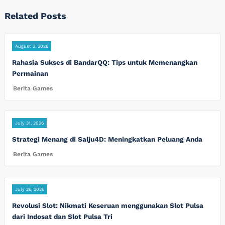
Related Posts
August 3, 2026
Rahasia Sukses di BandarQQ: Tips untuk Memenangkan
Permainan
Berita Games
July 31, 2026
Strategi Menang di Salju4D: Meningkatkan Peluang Anda
Berita Games
July 26, 2026
Revolusi Slot: Nikmati Keseruan menggunakan Slot Pulsa
dari Indosat dan Slot Pulsa Tri