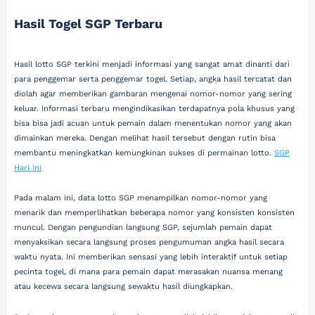
Hasil Togel SGP Terbaru
Hasil lotto SGP terkini menjadi informasi yang sangat amat dinanti dari
para penggemar serta penggemar togel. Setiap, angka hasil tercatat dan
diolah agar memberikan gambaran mengenai nomor-nomor yang sering
keluar. Informasi terbaru mengindikasikan terdapatnya pola khusus yang
bisa bisa jadi acuan untuk pemain dalam menentukan nomor yang akan
dimainkan mereka. Dengan melihat hasil tersebut dengan rutin bisa
membantu meningkatkan kemungkinan sukses di permainan lotto.
SGP
Hari Ini
Pada malam ini, data lotto SGP menampilkan nomor-nomor yang
menarik dan memperlihatkan beberapa nomor yang konsisten konsisten
muncul. Dengan pengundian langsung SGP, sejumlah pemain dapat
menyaksikan secara langsung proses pengumuman angka hasil secara
waktu nyata. Ini memberikan sensasi yang lebih interaktif untuk setiap
pecinta togel, di mana para pemain dapat merasakan nuansa menang
atau kecewa secara langsung sewaktu hasil diungkapkan.