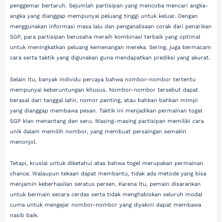
penggemar bertaruh. Sejumlah partisipan yang mencoba mencari angka-
angka yang dianggap mempunyai peluang tinggi untuk keluar. Dengan
menggunakan informasi masa lalu dan penganalisaan corak dari penarikan
SGP, para partisipan berusaha meraih kombinasi terbaik yang optimal
untuk meningkatkan peluang kemenangan mereka. Sering, juga bermacam
cara serta taktik yang digunakan guna mendapatkan prediksi yang akurat.
Selain itu, banyak individu percaya bahwa nombor-nombor tertentu
mempunyai keberuntungan khusus. Nombor-nombor tersebut dapat
berasal dari tanggal lahir, nomor penting, atau bahkan bahkan mimpi
yang dianggap membawa pesan. Taktik ini menjadikan permainan togel
SGP kian menantang dan seru. Masing-masing partisipan memiliki cara
unik dalam memilih nombor, yang membuat persaingan semakin
menonjol.
Tetapi, krusial untuk diketahui atas bahwa togel merupakan permainan
chance. Walaupun tekaan dapat membantu, tidak ada metode yang bisa
menjamin keberhasilan seratus persen. Karena itu, pemain disarankan
untuk bermain secara cerdas serta tidak menghabiskan seluruh modal
cuma untuk mengejar nombor-nombor yang diyakini dapat membawa
nasib baik.