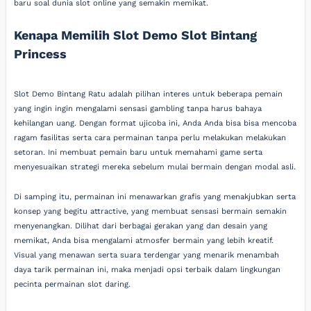
baru soal dunia slot online yang semakin memikat.
Kenapa Memilih Slot Demo Slot Bintang
Princess
Slot Demo Bintang Ratu adalah pilihan interes untuk beberapa pemain
yang ingin ingin mengalami sensasi gambling tanpa harus bahaya
kehilangan uang. Dengan format ujicoba ini, Anda Anda bisa bisa mencoba
ragam fasilitas serta cara permainan tanpa perlu melakukan melakukan
setoran. Ini membuat pemain baru untuk memahami game serta
menyesuaikan strategi mereka sebelum mulai bermain dengan modal asli.
Di samping itu, permainan ini menawarkan grafis yang menakjubkan serta
konsep yang begitu attractive, yang membuat sensasi bermain semakin
menyenangkan. Dilihat dari berbagai gerakan yang dan desain yang
memikat, Anda bisa mengalami atmosfer bermain yang lebih kreatif.
Visual yang menawan serta suara terdengar yang menarik menambah
daya tarik permainan ini, maka menjadi opsi terbaik dalam lingkungan
pecinta permainan slot daring.