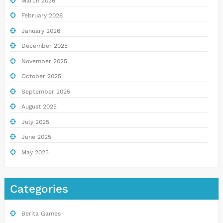
March 2026
February 2026
January 2026
December 2025
November 2025
October 2025
September 2025
August 2025
July 2025
June 2025
May 2025
Categories
Berita Games