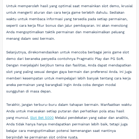
Untuk memperoleh hasil yang optimal saat memainkan slot demo, krusial
untuk mengerti aturan dan cara kerja game terlebih dahulu. Sediakan
waktu untuk membaca informasi yang tersedia pada setiap permainan,
seperti cara kerja fitur bonus dan jalur pembayaran. Ini akan menolong
Anda mengoptimalkan taktik permainan dan memaksimalkan peluang
menang dalam sesi bermain.
Selanjutnya, direkomendasikan untuk mencoba berbagai jenis game slot
demo dari beraneka penyedia contohnya Pragmatic Play dan PG Soft.
Dengan menjelajahi berjibun tema dan fasilitas, Anda dapat mendapatkan
slot yang paling sesuai dengan gaya bermain dan preferensi Anda. Ini juga
memberi kesempatan untuk mempelajari lebih banyak tentang cara kerja
aneka permainan yang barangkali ingin Anda coba dengan modal
sungguhan di masa depan.
Terakhir, jangan terburu-buru dalam tahapan bermain. Manfaatkan waktu
Anda untuk merasakan setiap putaran dan perhatikan pola atau hasil
yang muncul.
Slot Bet 5000
Melalui pendekatan yang sabar dan analitis,
Anda tidak hanya hanya mendapatkan permainan lebih baik, tetapi juga
belajar cara mengoptimalkan potensi kemenangan saat nantinya
berpindah ke permainan slot online nyata.