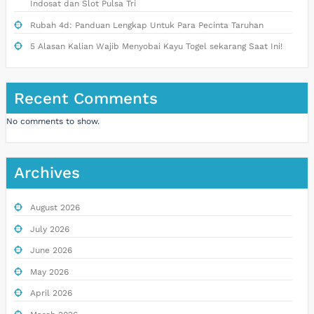
Indosat dan Slot Pulsa Tri
Rubah 4d: Panduan Lengkap Untuk Para Pecinta Taruhan
5 Alasan Kalian Wajib Menyobai Kayu Togel sekarang Saat Ini!
Recent Comments
No comments to show.
Archives
August 2026
July 2026
June 2026
May 2026
April 2026