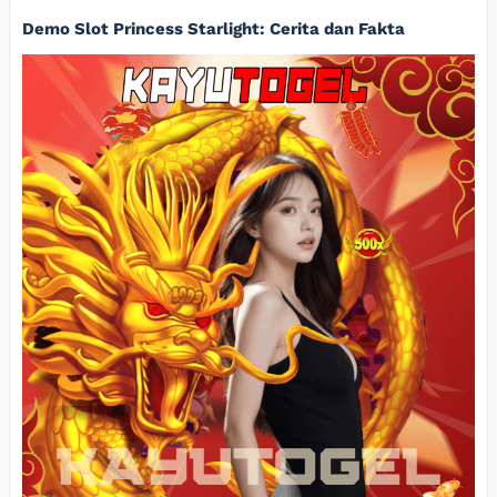
Demo Slot Princess Starlight: Cerita dan Fakta