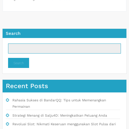
Search
Search
Recent Posts
Rahasia Sukses di BandarQQ: Tips untuk Memenangkan
Permainan
Strategi Menang di Salju4D: Meningkatkan Peluang Anda
Revolusi Slot: Nikmati Keseruan menggunakan Slot Pulsa dari