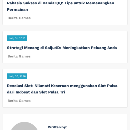
Rahasia Sukses di BandarQQ: Tips untuk Memenangkan
Permainan
Berita Games
July 31, 2026
Strategi Menang di Salju4D: Meningkatkan Peluang Anda
Berita Games
July 26, 2026
Revolusi Slot: Nikmati Keseruan menggunakan Slot Pulsa
dari Indosat dan Slot Pulsa Tri
Berita Games
Written by: