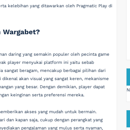
erta kelebihan yang ditawarkan oleh Pragmatic Play di
m Wargabet?
inan daring yang semakin populer oleh pecinta game
ak player menyukai platform ini yaitu sebab
 sangat beragam, mencakup berbagai pilihan dari
ni dikenal akan visual yang sangat keren, mekanisme
nangan yang besar. Dengan demikian, player dapat
N
gan keinginan serta preferensi mereka.
memberikan akses yang mudah untuk bermain.
ri dan kapan saja, cukup dengan perangkat yang
enyediakan pengalaman yang mulus serta nyaman,