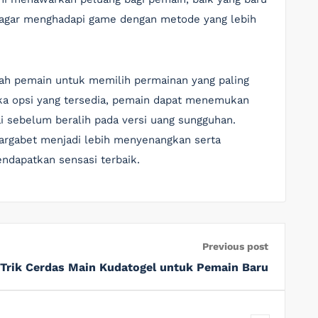
 agar menghadapi game dengan metode yang lebih
ah pemain untuk memilih permainan yang paling
a opsi yang tersedia, pemain dapat menemukan
 sebelum beralih pada versi uang sungguhan.
rgabet menjadi lebih menyenangkan serta
ndapatkan sensasi terbaik.
Previous post
Trik Cerdas Main Kudatogel untuk Pemain Baru