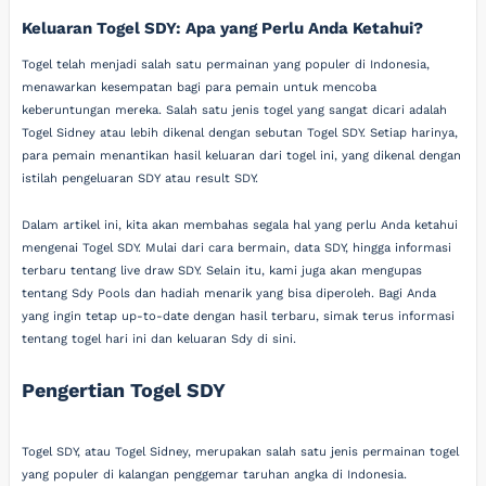
Keluaran Togel SDY: Apa yang Perlu Anda Ketahui?
Togel telah menjadi salah satu permainan yang populer di Indonesia,
menawarkan kesempatan bagi para pemain untuk mencoba
keberuntungan mereka. Salah satu jenis togel yang sangat dicari adalah
Togel Sidney atau lebih dikenal dengan sebutan Togel SDY. Setiap harinya,
para pemain menantikan hasil keluaran dari togel ini, yang dikenal dengan
istilah pengeluaran SDY atau result SDY.
Dalam artikel ini, kita akan membahas segala hal yang perlu Anda ketahui
mengenai Togel SDY. Mulai dari cara bermain, data SDY, hingga informasi
terbaru tentang live draw SDY. Selain itu, kami juga akan mengupas
tentang Sdy Pools dan hadiah menarik yang bisa diperoleh. Bagi Anda
yang ingin tetap up-to-date dengan hasil terbaru, simak terus informasi
tentang togel hari ini dan keluaran Sdy di sini.
Pengertian Togel SDY
Togel SDY, atau Togel Sidney, merupakan salah satu jenis permainan togel
yang populer di kalangan penggemar taruhan angka di Indonesia.