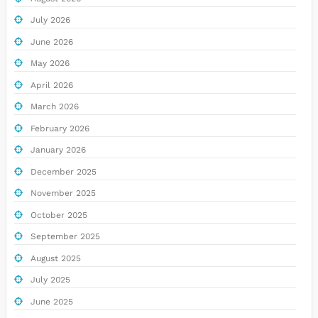
July 2026
June 2026
May 2026
April 2026
March 2026
February 2026
January 2026
December 2025
November 2025
October 2025
September 2025
August 2025
July 2025
June 2025