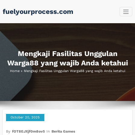
Skip
fuelyourprocess.com
to
content
Mengkaji Fasilitas Unggulan
Warga88 yang wajib Anda ketahui
Home
»
Mengkaji Fasilitas Unggulan Warga88 yang wajib Anda ketahui
October 20, 2025
By
fOT8EJXjf0m8ov5
In
Berita Games