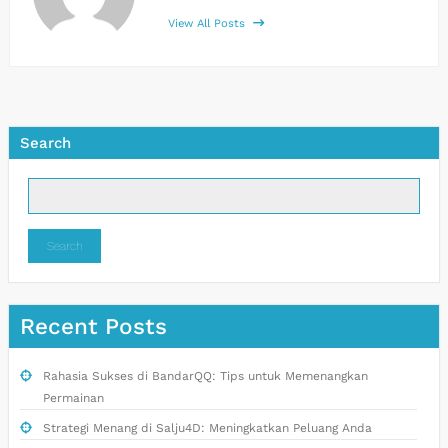
View All Posts
Search
Search
Recent Posts
Rahasia Sukses di BandarQQ: Tips untuk Memenangkan
Permainan
Strategi Menang di Salju4D: Meningkatkan Peluang Anda