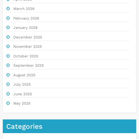
March 2026
February 2026
January 2026
December 2025
November 2025
October 2025
September 2025
August 2025
July 2025
June 2025
May 2025
Categories