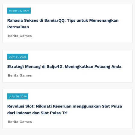
August 3, 2026
Rahasia Sukses di BandarQQ: Tips untuk Memenangkan
Permainan
Berita Games
July 31, 2026
Strategi Menang di Salju4D: Meningkatkan Peluang Anda
Berita Games
July 26, 2026
Revolusi Slot: Nikmati Keseruan menggunakan Slot Pulsa
dari Indosat dan Slot Pulsa Tri
Berita Games