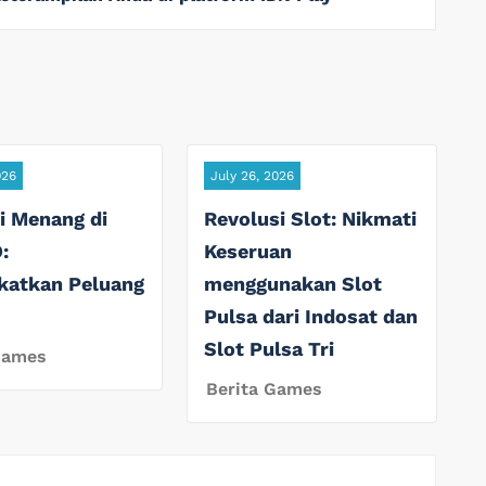
026
July 26, 2026
i Menang di
Revolusi Slot: Nikmati
:
Keseruan
katkan Peluang
menggunakan Slot
Pulsa dari Indosat dan
Slot Pulsa Tri
Games
Berita Games