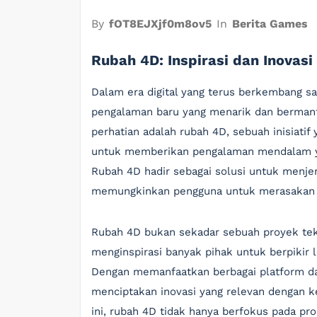
By
fOT8EJXjf0m8ov5
In
Berita Games
Rubah 4D: Inspirasi dan Inovasi 
Dalam era digital yang terus berkembang sa
pengalaman baru yang menarik dan bermanf
perhatian adalah rubah 4D, sebuah inisiati
untuk memberikan pengalaman mendalam ya
Rubah 4D hadir sebagai solusi untuk menjem
memungkinkan pengguna untuk merasakan in
Rubah 4D bukan sekadar sebuah proyek tek
menginspirasi banyak pihak untuk berpikir le
Dengan memanfaatkan berbagai platform dan
menciptakan inovasi yang relevan dengan 
ini, rubah 4D tidak hanya berfokus pada pro