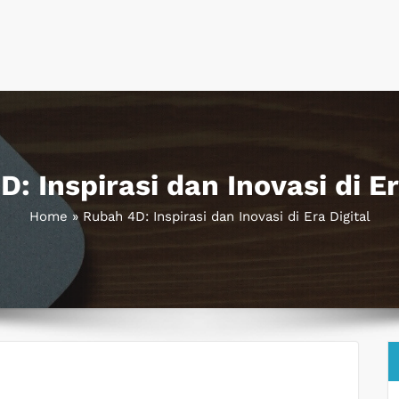
: Inspirasi dan Inovasi di Er
Home
»
Rubah 4D: Inspirasi dan Inovasi di Era Digital