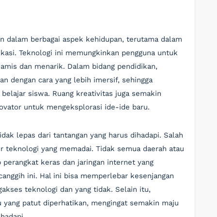
n dalam berbagai aspek kehidupan, terutama dalam
asi. Teknologi ini memungkinkan pengguna untuk
namis dan menarik. Dalam bidang pendidikan,
an dengan cara yang lebih imersif, sehingga
lajar siswa. Ruang kreativitas juga semakin
ovator untuk mengeksplorasi ide-ide baru.
ak lepas dari tantangan yang harus dihadapi. Salah
ur teknologi yang memadai. Tidak semua daerah atau
 perangkat keras dan jaringan internet yang
canggih ini. Hal ini bisa memperlebar kesenjangan
kses teknologi dan yang tidak. Selain itu,
 yang patut diperhatikan, mengingat semakin maju
ihadapi.