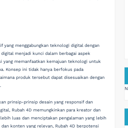
f yang menggabungkan teknologi digital dengan
 digital menjadi kunci dalam berbagai aspek
i yang memanfaatkan kemajuan teknologi untuk
. Konsep ini tidak hanya berfokus pada
gaimana produk tersebut dapat disesuaikan dengan
.
N
 prinsip-prinsip desain yang responsif dan
igital, Rubah 4D memungkinkan para kreator dan
lebih luas dan menciptakan pengalaman yang lebih
k dan konten yang relevan, Rubah 4D berpotensi