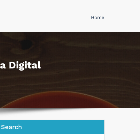
Home
a Digital
Search