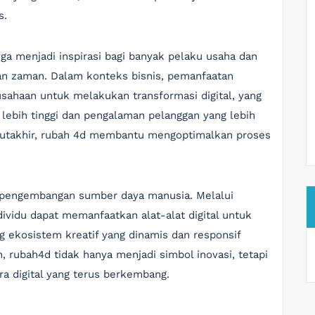
s.
uga menjadi inspirasi bagi banyak pelaku usaha dan
an zaman. Dalam konteks bisnis, pemanfaatan
ahaan untuk melakukan transformasi digital, yang
 lebih tinggi dan pengalaman pelanggan yang lebih
mutakhir, rubah 4d membantu mengoptimalkan proses
da pengembangan sumber daya manusia. Melalui
dividu dapat memanfaatkan alat-alat digital untuk
g ekosistem kreatif yang dinamis dan responsif
 rubah4d tidak hanya menjadi simbol inovasi, tetapi
 digital yang terus berkembang.