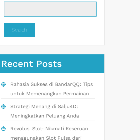
Search
Recent Posts
Rahasia Sukses di BandarQQ: Tips
untuk Memenangkan Permainan
Strategi Menang di Salju4D:
Meningkatkan Peluang Anda
Revolusi Slot: Nikmati Keseruan
menggunakan Slot Pulsa dari