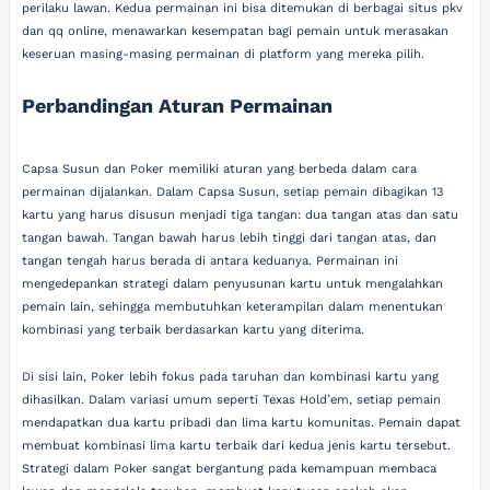
perilaku lawan. Kedua permainan ini bisa ditemukan di berbagai situs pkv
dan qq online, menawarkan kesempatan bagi pemain untuk merasakan
keseruan masing-masing permainan di platform yang mereka pilih.
Perbandingan Aturan Permainan
Capsa Susun dan Poker memiliki aturan yang berbeda dalam cara
permainan dijalankan. Dalam Capsa Susun, setiap pemain dibagikan 13
kartu yang harus disusun menjadi tiga tangan: dua tangan atas dan satu
tangan bawah. Tangan bawah harus lebih tinggi dari tangan atas, dan
tangan tengah harus berada di antara keduanya. Permainan ini
mengedepankan strategi dalam penyusunan kartu untuk mengalahkan
pemain lain, sehingga membutuhkan keterampilan dalam menentukan
kombinasi yang terbaik berdasarkan kartu yang diterima.
Di sisi lain, Poker lebih fokus pada taruhan dan kombinasi kartu yang
dihasilkan. Dalam variasi umum seperti Texas Hold’em, setiap pemain
mendapatkan dua kartu pribadi dan lima kartu komunitas. Pemain dapat
membuat kombinasi lima kartu terbaik dari kedua jenis kartu tersebut.
Strategi dalam Poker sangat bergantung pada kemampuan membaca