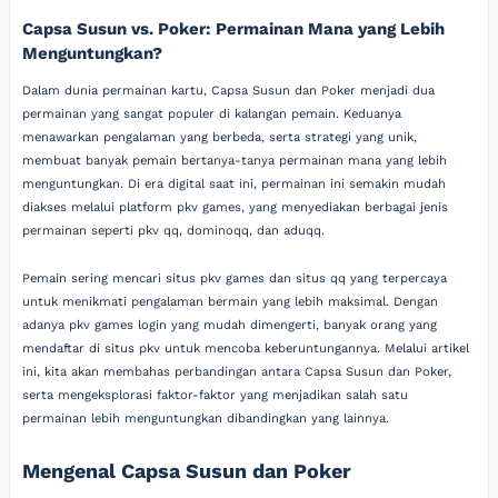
Capsa Susun vs. Poker: Permainan Mana yang Lebih
Menguntungkan?
Dalam dunia permainan kartu, Capsa Susun dan Poker menjadi dua
permainan yang sangat populer di kalangan pemain. Keduanya
menawarkan pengalaman yang berbeda, serta strategi yang unik,
membuat banyak pemain bertanya-tanya permainan mana yang lebih
menguntungkan. Di era digital saat ini, permainan ini semakin mudah
diakses melalui platform pkv games, yang menyediakan berbagai jenis
permainan seperti pkv qq, dominoqq, dan aduqq.
Pemain sering mencari situs pkv games dan situs qq yang terpercaya
untuk menikmati pengalaman bermain yang lebih maksimal. Dengan
adanya pkv games login yang mudah dimengerti, banyak orang yang
mendaftar di situs pkv untuk mencoba keberuntungannya. Melalui artikel
ini, kita akan membahas perbandingan antara Capsa Susun dan Poker,
serta mengeksplorasi faktor-faktor yang menjadikan salah satu
permainan lebih menguntungkan dibandingkan yang lainnya.
Mengenal Capsa Susun dan Poker