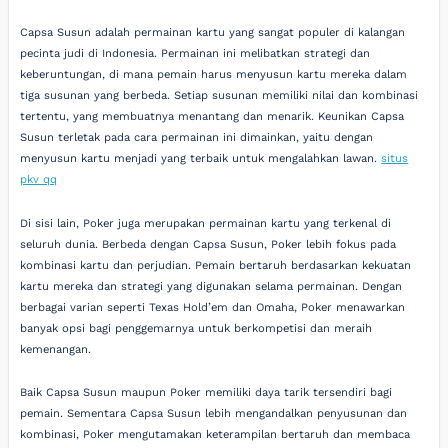
Capsa Susun adalah permainan kartu yang sangat populer di kalangan
pecinta judi di Indonesia. Permainan ini melibatkan strategi dan
keberuntungan, di mana pemain harus menyusun kartu mereka dalam
tiga susunan yang berbeda. Setiap susunan memiliki nilai dan kombinasi
tertentu, yang membuatnya menantang dan menarik. Keunikan Capsa
Susun terletak pada cara permainan ini dimainkan, yaitu dengan
menyusun kartu menjadi yang terbaik untuk mengalahkan lawan.
situs
pkv qq
Di sisi lain, Poker juga merupakan permainan kartu yang terkenal di
seluruh dunia. Berbeda dengan Capsa Susun, Poker lebih fokus pada
kombinasi kartu dan perjudian. Pemain bertaruh berdasarkan kekuatan
kartu mereka dan strategi yang digunakan selama permainan. Dengan
berbagai varian seperti Texas Hold’em dan Omaha, Poker menawarkan
banyak opsi bagi penggemarnya untuk berkompetisi dan meraih
kemenangan.
Baik Capsa Susun maupun Poker memiliki daya tarik tersendiri bagi
pemain. Sementara Capsa Susun lebih mengandalkan penyusunan dan
kombinasi, Poker mengutamakan keterampilan bertaruh dan membaca