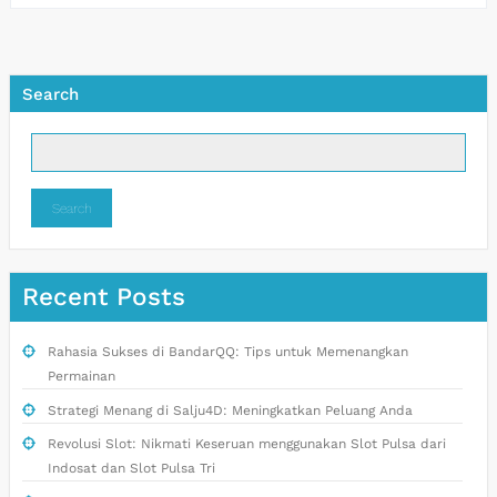
Search
Search
Recent Posts
Rahasia Sukses di BandarQQ: Tips untuk Memenangkan
Permainan
Strategi Menang di Salju4D: Meningkatkan Peluang Anda
Revolusi Slot: Nikmati Keseruan menggunakan Slot Pulsa dari
Indosat dan Slot Pulsa Tri