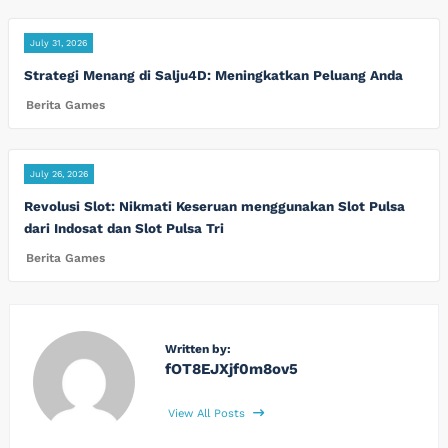
July 31, 2026
Strategi Menang di Salju4D: Meningkatkan Peluang Anda
Berita Games
July 26, 2026
Revolusi Slot: Nikmati Keseruan menggunakan Slot Pulsa
dari Indosat dan Slot Pulsa Tri
Berita Games
Written by:
fOT8EJXjf0m8ov5
View All Posts