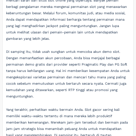
mencari saran dari situs slot online yang dipercaya. Banyak pemain
berbagi pengalaman mereka mengenai permainan slot yang menawarkan
keberuntungan besar. Melalui forum, komunitas judi, atau media sosial,
Anda dapat mendapatkan informasi berharga tentang permainan mana
yang lagi menghadirkan jackpot paling menguntungkan. Jangan lupa
untuk melihat ulasan dari pemain-pemain lain untuk mendapatkan
gambaran yang lebih jelas.
Di samping itu, tidak usah sungkan untuk mencoba akun demo slot.
Dengan memanfaatkan akun percobaan, Anda bisa menjajal berbagai
permainan demo gratis dari provider seperti Pragmatic Play dan PG Soft
tanpa harus kehilangan uang. Hal ini memberikan kesempatan Anda untuk
mengeksplorasi varietas permainan dan mencari tahu mana yang paling
cocok sebelum memutuskan untuk bertaruh secara nyata. Cermati juga
kemudahan yang ditawarkan, seperti RTP tinggi atau promosi yang
menguntungkan.
Yang terakhir, perhatikan waktu bermain Anda. Slot gacor sering kali
memiliki waktu-waktu tertentu di mana mereka lebih produktif
memberikan kemenangan. Merekam jam-jam tersebut dan bermain pada
jam-jam strategis bisa menambah peluang Anda untuk mendapatkan
hasil yang menggembirakan. Di samping itu, bertaruh di tautan