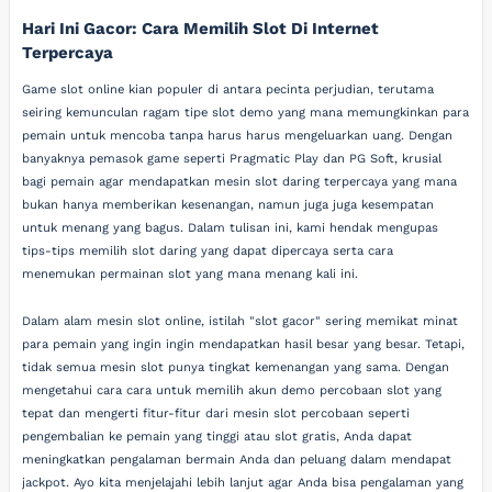
Hari Ini Gacor: Cara Memilih Slot Di Internet
Terpercaya
Game slot online kian populer di antara pecinta perjudian, terutama
seiring kemunculan ragam tipe slot demo yang mana memungkinkan para
pemain untuk mencoba tanpa harus harus mengeluarkan uang. Dengan
banyaknya pemasok game seperti Pragmatic Play dan PG Soft, krusial
bagi pemain agar mendapatkan mesin slot daring terpercaya yang mana
bukan hanya memberikan kesenangan, namun juga juga kesempatan
untuk menang yang bagus. Dalam tulisan ini, kami hendak mengupas
tips-tips memilih slot daring yang dapat dipercaya serta cara
menemukan permainan slot yang mana menang kali ini.
Dalam alam mesin slot online, istilah "slot gacor" sering memikat minat
para pemain yang ingin ingin mendapatkan hasil besar yang besar. Tetapi,
tidak semua mesin slot punya tingkat kemenangan yang sama. Dengan
mengetahui cara cara untuk memilih akun demo percobaan slot yang
tepat dan mengerti fitur-fitur dari mesin slot percobaan seperti
pengembalian ke pemain yang tinggi atau slot gratis, Anda dapat
meningkatkan pengalaman bermain Anda dan peluang dalam mendapat
jackpot. Ayo kita menjelajahi lebih lanjut agar Anda bisa pengalaman yang