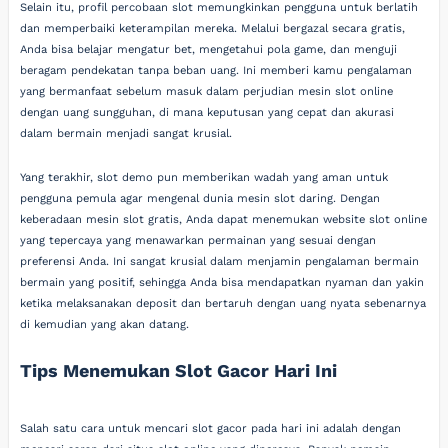
Selain itu, profil percobaan slot memungkinkan pengguna untuk berlatih
dan memperbaiki keterampilan mereka. Melalui bergazal secara gratis,
Anda bisa belajar mengatur bet, mengetahui pola game, dan menguji
beragam pendekatan tanpa beban uang. Ini memberi kamu pengalaman
yang bermanfaat sebelum masuk dalam perjudian mesin slot online
dengan uang sungguhan, di mana keputusan yang cepat dan akurasi
dalam bermain menjadi sangat krusial.
Yang terakhir, slot demo pun memberikan wadah yang aman untuk
pengguna pemula agar mengenal dunia mesin slot daring. Dengan
keberadaan mesin slot gratis, Anda dapat menemukan website slot online
yang tepercaya yang menawarkan permainan yang sesuai dengan
preferensi Anda. Ini sangat krusial dalam menjamin pengalaman bermain
bermain yang positif, sehingga Anda bisa mendapatkan nyaman dan yakin
ketika melaksanakan deposit dan bertaruh dengan uang nyata sebenarnya
di kemudian yang akan datang.
Tips Menemukan Slot Gacor Hari Ini
Salah satu cara untuk mencari slot gacor pada hari ini adalah dengan