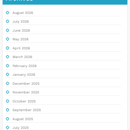
August 2026
July 2026
June 2026
May 2026
April 2026
March 2026
February 2026
January 2026
December 2025
November 2025
October 2025
September 2025
August 2025
July 2025