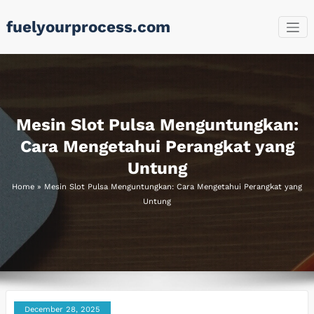
Skip
fuelyourprocess.com
to
content
Mesin Slot Pulsa Menguntungkan:
Cara Mengetahui Perangkat yang
Untung
Home
»
Mesin Slot Pulsa Menguntungkan: Cara Mengetahui Perangkat yang
Untung
December 28, 2025