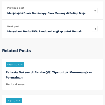
Previous post
Menjelajahi Dunia Dominoqq: Cara Menang di Setiap Meja
Next post
Menyelami Dunia PKV: Panduan Lengkap untuk Pemain
Related Posts
August 3, 2026
Rahasia Sukses di BandarQQ: Tips untuk Memenangkan
Permainan
Berita Games
July 31, 2026