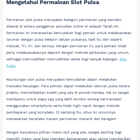
Mengetahui Permainan Slot Pulsa
Permainan slot pulsa merupakan kategori permainan yang semakin
dikenal di antara penggemar perjudian online di wilayah Tanah Air.
Permainan ini menawarkan kemudahan bagi pemain untuk melaksanakan
taruhan dengan pulsa telepon seluler pulsanya, baik itu dari seperti
Indosat, Tri, Tri, dan lainnya. Dengan permainan ini, para pemain tidak
perlu melaksanakannya deposit dengan metode perbankan yang umum,
sehingga memudahkan memudahkan akses bagi banyak kalangan.
Slot
Pulsa
Keuntungan slot pulsa merupakan kemudahan dalam melakukan
transaksi keuangan. Para pemain dapat melakukan setoran pulsa secara
praktis, memanfaatkan kredit yang ada di ponsel mereka. Hal ini sangat
membantu untuk siapa saja yang lebih kondisi senang bertransaksi
menggunakan smartphone serta tidak ingin repot dengan metode
pembayaran yang kompleks. Di samping itu, situs ini umumnya
menawarkan beraneka macam permainan menarik dan beragam.
Dengan banyaknya pilihan mesin slot yang ada, sangat penting bagi
memilih mesin yang bisa memberi kemenangan atau sering memberikan