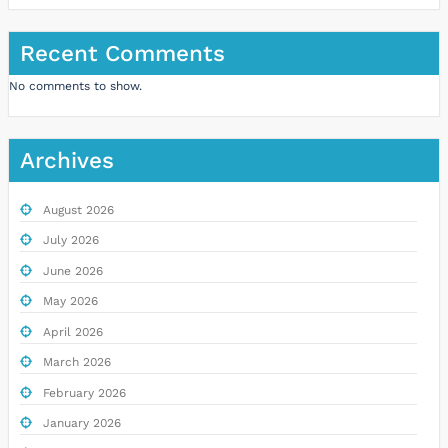
Recent Comments
No comments to show.
Archives
August 2026
July 2026
June 2026
May 2026
April 2026
March 2026
February 2026
January 2026