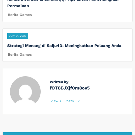
Permainan
Berita Games
July 31, 2026
Strategi Menang di Salju4D: Meningkatkan Peluang Anda
Berita Games
Written by:
fOT8EJXjf0m8ov5
View All Posts