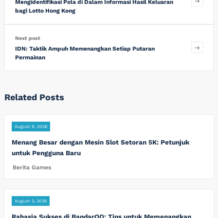
Mengidentifikasi Pola di Dalam Informasi Hasil Keluaran
bagi Lotto Hong Kong
Next post
IDN: Taktik Ampuh Memenangkan Setiap Putaran
Permainan
Related Posts
August 9, 2026
Menang Besar dengan Mesin Slot Setoran 5K: Petunjuk
untuk Pengguna Baru
Berita Games
August 3, 2026
Rahasia Sukses di BandarQQ: Tips untuk Memenangkan