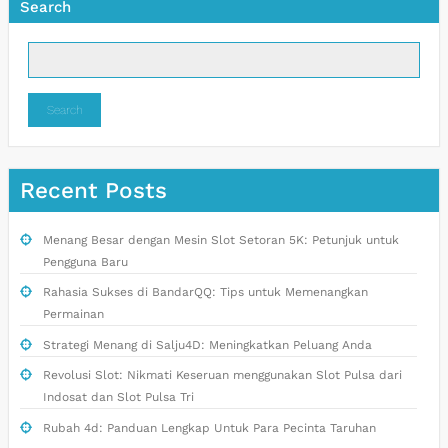
Search
Search
Recent Posts
Menang Besar dengan Mesin Slot Setoran 5K: Petunjuk untuk
Pengguna Baru
Rahasia Sukses di BandarQQ: Tips untuk Memenangkan
Permainan
Strategi Menang di Salju4D: Meningkatkan Peluang Anda
Revolusi Slot: Nikmati Keseruan menggunakan Slot Pulsa dari
Indosat dan Slot Pulsa Tri
Rubah 4d: Panduan Lengkap Untuk Para Pecinta Taruhan