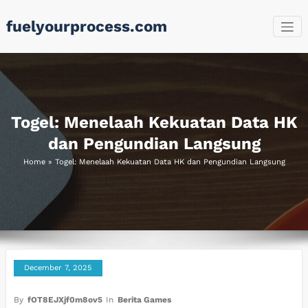
Skip
fuelyourprocess.com
to
content
Togel: Menelaah Kekuatan Data HK
dan Pengundian Langsung
Home
»
Togel: Menelaah Kekuatan Data HK dan Pengundian Langsung
December 7, 2025
By
fOT8EJXjf0m8ov5
In
Berita Games