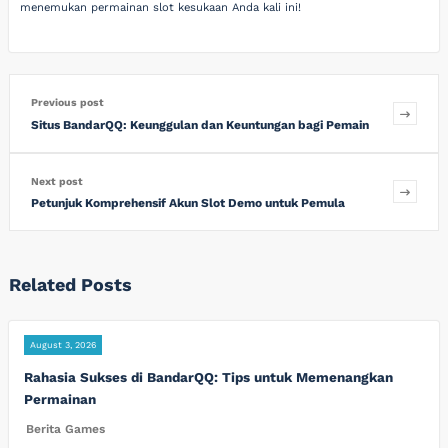
menemukan permainan slot kesukaan Anda kali ini!
Previous post
Situs BandarQQ: Keunggulan dan Keuntungan bagi Pemain
Next post
Petunjuk Komprehensif Akun Slot Demo untuk Pemula
Related Posts
August 3, 2026
Rahasia Sukses di BandarQQ: Tips untuk Memenangkan
Permainan
Berita Games