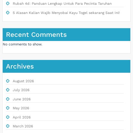
Rubah 4d: Panduan Lengkap Untuk Para Pecinta Taruhan
5 Alasan Kalian Wajib Menyobai Kayu Togel sekarang Saat Ini!
Recent Comments
No comments to show.
Archives
August 2026
July 2026
June 2026
May 2026
April 2026
March 2026