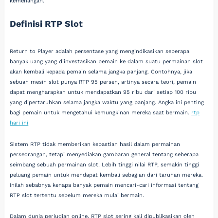
kemenangan.
Definisi RTP Slot
Return to Player adalah persentase yang mengindikasikan seberapa
banyak uang yang diinvestasikan pemain ke dalam suatu permainan slot
akan kembali kepada pemain selama jangka panjang. Contohnya, jika
sebuah mesin slot punya RTP 95 persen, artinya secara teori, pemain
dapat mengharapkan untuk mendapatkan 95 ribu dari setiap 100 ribu
yang dipertaruhkan selama jangka waktu yang panjang. Angka ini penting
bagi pemain untuk mengetahui kemungkinan mereka saat bermain.
rtp
hari ini
Sistem RTP tidak memberikan kepastian hasil dalam permainan
perseorangan, tetapi menyediakan gambaran general tentang seberapa
seimbang sebuah permainan slot. Lebih tinggi nilai RTP, semakin tinggi
peluang pemain untuk mendapat kembali sebagian dari taruhan mereka.
Inilah sebabnya kenapa banyak pemain mencari-cari informasi tentang
RTP slot tertentu sebelum mereka mulai bermain.
Dalam dunia perjudian online, RTP slot sering kali dipublikasikan oleh