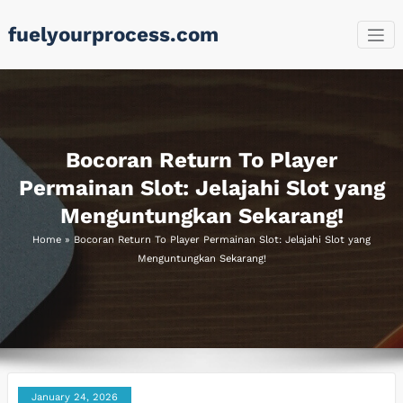
Skip
fuelyourprocess.com
to
content
Bocoran Return To Player
Permainan Slot: Jelajahi Slot yang
Menguntungkan Sekarang!
Home
»
Bocoran Return To Player Permainan Slot: Jelajahi Slot yang
Menguntungkan Sekarang!
January 24, 2026