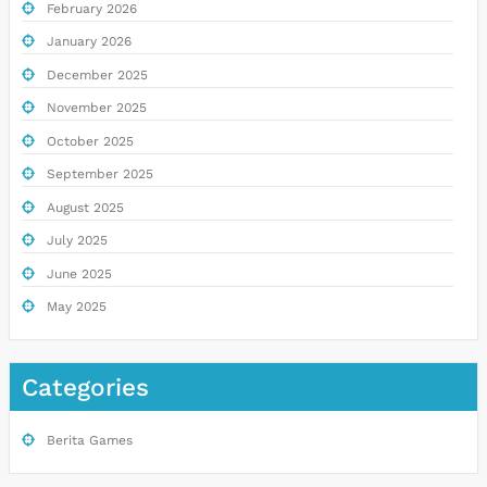
February 2026
January 2026
December 2025
November 2025
October 2025
September 2025
August 2025
July 2025
June 2025
May 2025
Categories
Berita Games