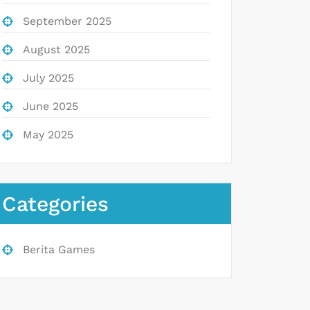
September 2025
August 2025
July 2025
June 2025
May 2025
Categories
Berita Games