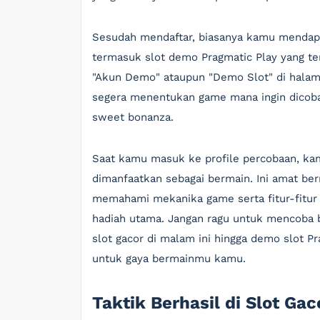
Sesudah mendaftar, biasanya kamu mendapa
termasuk slot demo Pragmatic Play yang te
"Akun Demo" ataupun "Demo Slot" di halaman
segera menentukan game mana ingin dicoba,
sweet bonanza.
Saat kamu masuk ke profile percobaan, kam
dimanfaatkan sebagai bermain. Ini amat be
memahami mekanika game serta fitur-fitur 
hadiah utama. Jangan ragu untuk mencoba
slot gacor di malam ini hingga demo slot P
untuk gaya bermainmu kamu.
Taktik Berhasil di Slot Gac