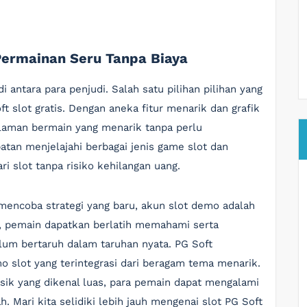
 Permainan Seru Tanpa Biaya
di antara para penjudi. Salah satu pilihan pilihan yang
t slot gratis. Dengan aneka fitur menarik dan grafik
aman bermain yang menarik tanpa perlu
tan menjelajahi berbagai jenis game slot dan
 slot tanpa risiko kehilangan uang.
mencoba strategi yang baru, akun slot demo adalah
, pemain dapatkan berlatih memahami serta
m bertaruh dalam taruhan nyata. PG Soft
slot yang terintegrasi dari beragam tema menarik.
lasik yang dikenal luas, para pemain dapat mengalami
 Mari kita selidiki lebih jauh mengenai slot PG Soft