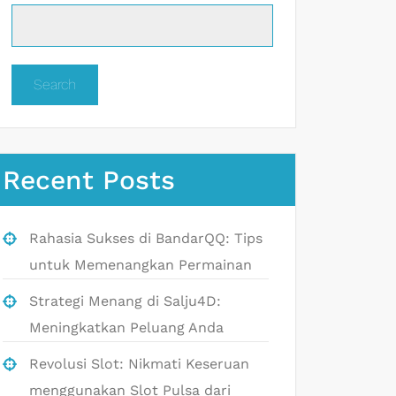
Search
Recent Posts
Rahasia Sukses di BandarQQ: Tips
untuk Memenangkan Permainan
Strategi Menang di Salju4D:
Meningkatkan Peluang Anda
Revolusi Slot: Nikmati Keseruan
menggunakan Slot Pulsa dari