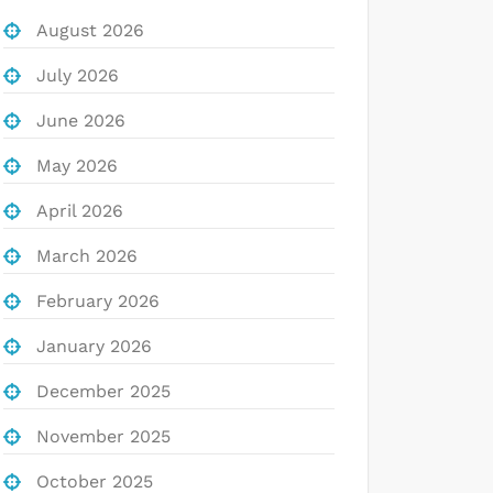
August 2026
July 2026
June 2026
May 2026
April 2026
March 2026
February 2026
January 2026
December 2025
November 2025
October 2025