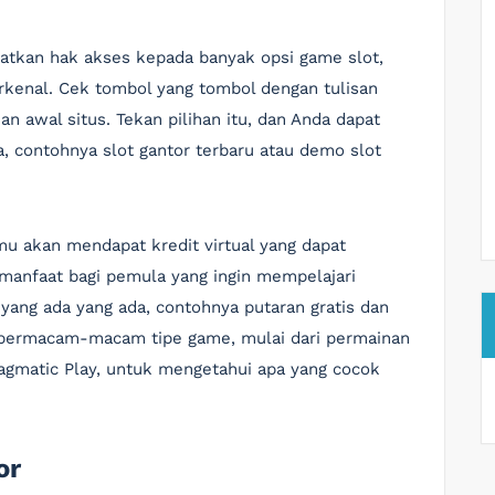
tkan hak akses kepada banyak opsi game slot,
rkenal. Cek tombol yang tombol dengan tulisan
 awal situs. Tekan pilihan itu, dan Anda dapat
 contohnya slot gantor terbaru atau demo slot
u akan mendapat kredit virtual yang dapat
rmanfaat bagi pemula yang ingin mempelajari
yang ada yang ada, contohnya putaran gratis dan
 bermacam-macam tipe game, mulai dari permainan
ragmatic Play, untuk mengetahui apa yang cocok
or