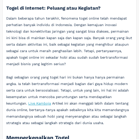
Togel di Internet: Peluang atau Kegiatan?
Dalam beberapa tahun terakhir, fenomena togel online telah mendapat
perhatian banyak individu di Indonesia. Dengan kemajuan inovasi
teknologi dan konektivitas jaringan yang sangat bisa diakses, permainan
ini kini bisa di mainkan kapan saja dan kapan saja. Banyak orang yang ikut
serta dalam aktivitas ini, baik sebagai kegiatan yang menghibur ataupun
sebagai cara untuk meraih penghasilan lebih. Tetapi, pertanyaannya,
apakah togel online ini sekadar hobi atau sudah sudah bertransformasi
menjadi bisnis yang legitim serius?
Bagi sebagian orang yang togel hari ini bukan hanya hanya permainan
angka. Ia telah bertransformasi menjadi bagian dari gaya hidup modern
serta cara untuk bersosialisasi. Tetapi, untuk yang lain, ini hal ini adalah
kesempatan untuk mencoba peruntungan serta mendapatkan
keuntungan.
Live Kamboja
Artikel ini akan menggali lebih dalam tentang
dunia online, bertanya-tanya apakah sebaiknya kita kita memandangnya
memandangnya sebuah hobi yang menyenangkan atau sebagai langkah
strategis atau sebagai langkah strategis dari dunia usaha.
Memperkenalkan Togel