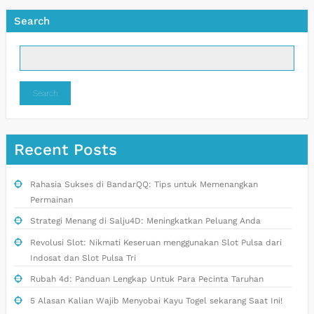
Search
Search
Recent Posts
Rahasia Sukses di BandarQQ: Tips untuk Memenangkan
Permainan
Strategi Menang di Salju4D: Meningkatkan Peluang Anda
Revolusi Slot: Nikmati Keseruan menggunakan Slot Pulsa dari
Indosat dan Slot Pulsa Tri
Rubah 4d: Panduan Lengkap Untuk Para Pecinta Taruhan
5 Alasan Kalian Wajib Menyobai Kayu Togel sekarang Saat Ini!