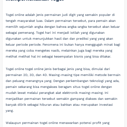
Togel online adalah jenis permainan judi digit yang semakin populer di
tengah masyarakat luas. Dalam permainan tersebut, para pemain akan
memilih sejumlah angka dengan bahwa angka-angka tersebut akan keluar
sebagai pemenang. Togel hari ini menjadi istilah yang digunakan
digunakan untuk menunjukkan hasil dan dan prediksi yang yang akan
keluar periode periode. Fenomena ini bukan hanya menggugah minat bagi
mereka yang coba mengetes nasib, melainkan juga bagi mereka yang
melihat melihat hal ini sebagai kesempatan bisnis yang bisa ditakar.
Togel online togel online jenis berbagai jenis yang bisa, dimulai dari
permainan 2D, 3D, dan 4D. Masing-masing tipe memiliki metode bermain
dan peluang menangnya yang. Dengan perkembangan teknologi yang ada,
pemain sekarang bisa mengakses beragam situs togel online dengan
mudah lewat melalui perangkat alat elektronik masing-masing. Ini
menjadikan permainan tersebut semakin gampang diakses dan semakin
banyak dilirik sebagai hiburan atau bahkan atau merupakan investasi
yang.
Walaupun permainan togel online menawarkan potensi profit yang