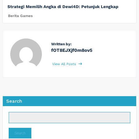
Strategi Memilih Angka di Dewi4D: Petunjuk Lengkap
Berita Games
Written by:
fOT8EJXjf0m8ov5
View All Posts
Search
Search