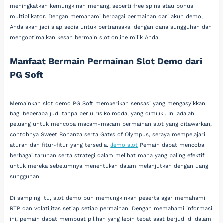
meningkatkan kemungkinan menang, seperti free spins atau bonus
multiplikator. Dengan memahami berbagai permainan dari akun demo,
Anda akan jadi siap sedia untuk bertransaksi dengan dana sungguhan dan
mengoptimalkan kesan bermain slot online milik Anda.
Manfaat Bermain Permainan Slot Demo dari
PG Soft
Memainkan slot demo PG Soft memberikan sensasi yang mengasyikkan
bagi beberapa judi tanpa perlu risiko modal yang dimiliki. Ini adalah
peluang untuk mencoba macam-macam permainan slot yang ditawarkan,
contohnya Sweet Bonanza serta Gates of Olympus, seraya mempelajari
aturan dan fitur-fitur yang tersedia.
demo slot
Pemain dapat mencoba
berbagai taruhan serta strategi dalam melihat mana yang paling efektif
untuk mereka sebelumnya menentukan dalam melanjutkan dengan uang
sungguhan.
Di samping itu, slot demo pun memungkinkan peserta agar memahami
RTP dan volatilitas setiap setiap permainan. Dengan memahami informasi
ini, pemain dapat membuat pilihan yang lebih tepat saat berjudi di dalam