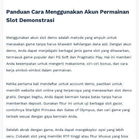
Panduan Cara Menggunakan Akun Permainan
Slot Demonstrasi
Menggunakan akun slot demo adalah metode yang ampuh untuk
merasakan game tanpa harus khawatir kehilangan dana asli. Dengan akun
demo, Anda dapat menjelajahi berbagai jenis game slot yang ditawarkan,
termasuk game populer dari PG Soft dan Pragmatic Play. Hal ini memberi
Anda kesempatan untuk mengerti mekanisme, ciri-ciri bonus, dan cara
kerja simbol-simbol dalam permainan.
Ketika pertama kali mendaftar untuk account demo, pastikan untuk
memilih website slot online yang terpercaya yang menawarkan slot demo
gratis. Dengan begitu, Anda dapat bermain tanpa batas tanpa harus
memberikan deposit. Gunakan fitur ini untuk uji berbagai slot gacor,
contohnya Starlight Princess dan Gates of Olympus, dan cari game yang
terbaik sesuai dengan gaya bermain Anda.
Setelah akrab dengan game, Anda dapat mengeksplor opsi yang lebih
seru. Cobalah slot yang memiliki RTP tinggi atau fitur khusus yang bisa