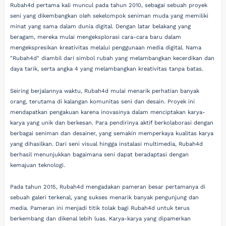
Rubah4d pertama kali muncul pada tahun 2010, sebagai sebuah proyek
seni yang dikembangkan oleh sekelompok seniman muda yang memiliki
minat yang sama dalam dunia digital. Dengan latar belakang yang
beragam, mereka mulai mengeksplorasi cara-cara baru dalam
mengekspresikan kreativitas melalui penggunaan media digital. Nama
"Rubah4d" diambil dari simbol rubah yang melambangkan kecerdikan dan
daya tarik, serta angka 4 yang melambangkan kreativitas tanpa batas.
Seiring berjalannya waktu, Rubah4d mulai menarik perhatian banyak
orang, terutama di kalangan komunitas seni dan desain. Proyek ini
mendapatkan pengakuan karena inovasinya dalam menciptakan karya-
karya yang unik dan berkesan. Para pendirinya aktif berkolaborasi dengan
berbagai seniman dan desainer, yang semakin memperkaya kualitas karya
yang dihasilkan. Dari seni visual hingga instalasi multimedia, Rubah4d
berhasil menunjukkan bagaimana seni dapat beradaptasi dengan
kemajuan teknologi.
Pada tahun 2015, Rubah4d mengadakan pameran besar pertamanya di
sebuah galeri terkenal, yang sukses menarik banyak pengunjung dan
media. Pameran ini menjadi titik tolak bagi Rubah4d untuk terus
berkembang dan dikenal lebih luas. Karya-karya yang dipamerkan