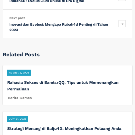
Rubah4D: Evolusi Judi Online di Era Digital
Next post
Inovasi dan Evolusi: Mengapa Rubah4d Penting di Tahun
2023
Related Posts
August 3, 2026
Rahasia Sukses di BandarQQ: Tips untuk Memenangkan
Permainan
Berita Games
July 31, 2026
Strategi Menang di Salju4D: Meningkatkan Peluang Anda