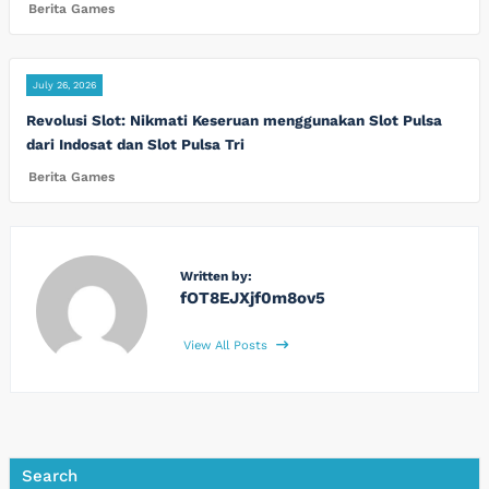
Berita Games
July 26, 2026
Revolusi Slot: Nikmati Keseruan menggunakan Slot Pulsa
dari Indosat dan Slot Pulsa Tri
Berita Games
Written by:
fOT8EJXjf0m8ov5
View All Posts
Search