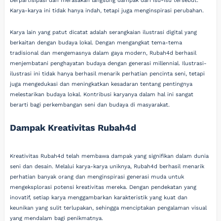
berpartisipasi dan merasakan langsung dampak dari isu-isu tersebut.
Karya-karya ini tidak hanya indah, tetapi juga menginspirasi perubahan.
Karya lain yang patut dicatat adalah serangkaian ilustrasi digital yang
berkaitan dengan budaya lokal. Dengan mengangkat tema-tema
tradisional dan mengemasnya dalam gaya modern, Rubah4d berhasil
menjembatani penghayatan budaya dengan generasi millennial. Ilustrasi-
ilustrasi ini tidak hanya berhasil menarik perhatian pencinta seni, tetapi
juga mengedukasi dan meningkatkan kesadaran tentang pentingnya
melestarikan budaya lokal. Kontribusi karyanya dalam hal ini sangat
berarti bagi perkembangan seni dan budaya di masyarakat.
Dampak Kreativitas Rubah4d
Kreativitas Rubah4d telah membawa dampak yang signifikan dalam dunia
seni dan desain. Melalui karya-karya uniknya, Rubah4d berhasil menarik
perhatian banyak orang dan menginspirasi generasi muda untuk
mengeksplorasi potensi kreativitas mereka. Dengan pendekatan yang
inovatif, setiap karya menggambarkan karakteristik yang kuat dan
keunikan yang sulit terlupakan, sehingga menciptakan pengalaman visual
yang mendalam bagi penikmatnya.