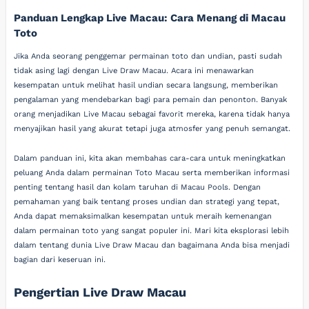
Panduan Lengkap Live Macau: Cara Menang di Macau
Toto
Jika Anda seorang penggemar permainan toto dan undian, pasti sudah
tidak asing lagi dengan Live Draw Macau. Acara ini menawarkan
kesempatan untuk melihat hasil undian secara langsung, memberikan
pengalaman yang mendebarkan bagi para pemain dan penonton. Banyak
orang menjadikan Live Macau sebagai favorit mereka, karena tidak hanya
menyajikan hasil yang akurat tetapi juga atmosfer yang penuh semangat.
Dalam panduan ini, kita akan membahas cara-cara untuk meningkatkan
peluang Anda dalam permainan Toto Macau serta memberikan informasi
penting tentang hasil dan kolam taruhan di Macau Pools. Dengan
pemahaman yang baik tentang proses undian dan strategi yang tepat,
Anda dapat memaksimalkan kesempatan untuk meraih kemenangan
dalam permainan toto yang sangat populer ini. Mari kita eksplorasi lebih
dalam tentang dunia Live Draw Macau dan bagaimana Anda bisa menjadi
bagian dari keseruan ini.
Pengertian Live Draw Macau