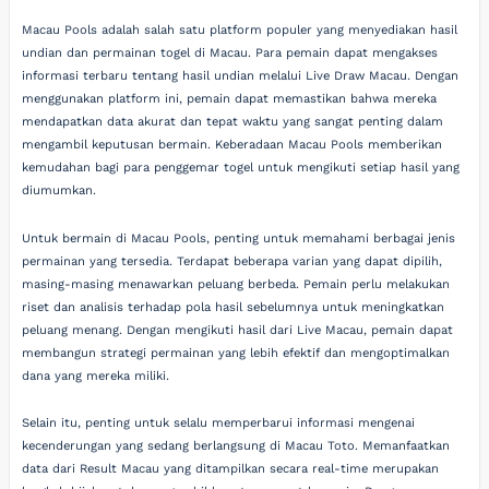
Macau Pools adalah salah satu platform populer yang menyediakan hasil
undian dan permainan togel di Macau. Para pemain dapat mengakses
informasi terbaru tentang hasil undian melalui Live Draw Macau. Dengan
menggunakan platform ini, pemain dapat memastikan bahwa mereka
mendapatkan data akurat dan tepat waktu yang sangat penting dalam
mengambil keputusan bermain. Keberadaan Macau Pools memberikan
kemudahan bagi para penggemar togel untuk mengikuti setiap hasil yang
diumumkan.
Untuk bermain di Macau Pools, penting untuk memahami berbagai jenis
permainan yang tersedia. Terdapat beberapa varian yang dapat dipilih,
masing-masing menawarkan peluang berbeda. Pemain perlu melakukan
riset dan analisis terhadap pola hasil sebelumnya untuk meningkatkan
peluang menang. Dengan mengikuti hasil dari Live Macau, pemain dapat
membangun strategi permainan yang lebih efektif dan mengoptimalkan
dana yang mereka miliki.
Selain itu, penting untuk selalu memperbarui informasi mengenai
kecenderungan yang sedang berlangsung di Macau Toto. Memanfaatkan
data dari Result Macau yang ditampilkan secara real-time merupakan