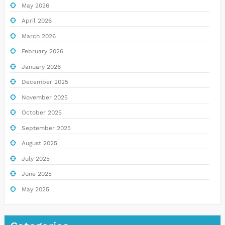
May 2026
April 2026
March 2026
February 2026
January 2026
December 2025
November 2025
October 2025
September 2025
August 2025
July 2025
June 2025
May 2025