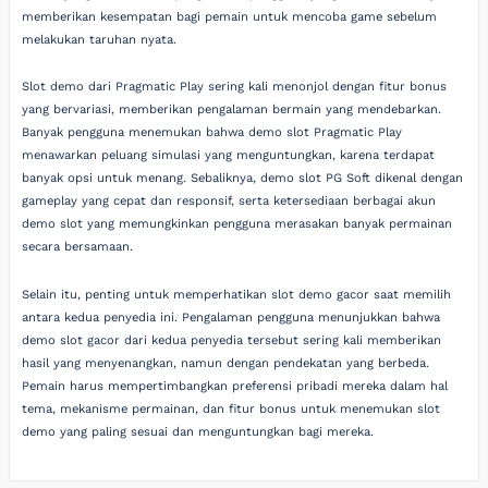
memberikan kesempatan bagi pemain untuk mencoba game sebelum
melakukan taruhan nyata.
Slot demo dari Pragmatic Play sering kali menonjol dengan fitur bonus
yang bervariasi, memberikan pengalaman bermain yang mendebarkan.
Banyak pengguna menemukan bahwa demo slot Pragmatic Play
menawarkan peluang simulasi yang menguntungkan, karena terdapat
banyak opsi untuk menang. Sebaliknya, demo slot PG Soft dikenal dengan
gameplay yang cepat dan responsif, serta ketersediaan berbagai akun
demo slot yang memungkinkan pengguna merasakan banyak permainan
secara bersamaan.
Selain itu, penting untuk memperhatikan slot demo gacor saat memilih
antara kedua penyedia ini. Pengalaman pengguna menunjukkan bahwa
demo slot gacor dari kedua penyedia tersebut sering kali memberikan
hasil yang menyenangkan, namun dengan pendekatan yang berbeda.
Pemain harus mempertimbangkan preferensi pribadi mereka dalam hal
tema, mekanisme permainan, dan fitur bonus untuk menemukan slot
demo yang paling sesuai dan menguntungkan bagi mereka.