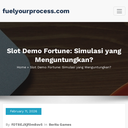
Skip
fuelyourprocess.com
to
content
Slot Demo Fortune: Simulasi yang
Menguntungkan?
Home
»
Slot Demo Fortune: Simulasi yang Menguntungkan?
February 11, 2026
By
fOT8EJXjf0m8ov5
In
Berita Games