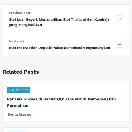
Previous post
Slot Luar Negeri: Menampilkan Slot Thailand dan Kamboja
yang Menghasilkan
Next post
Slot Indosat dan Deposit Pulsa: Kombinasi Menguntungkan
Related Posts
August 3, 2026
Rahasia Sukses di BandarQQ: Tips untuk Memenangkan
Permainan
Berita Games