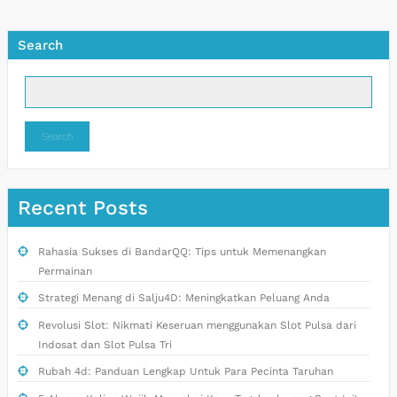
Search
Search
Recent Posts
Rahasia Sukses di BandarQQ: Tips untuk Memenangkan
Permainan
Strategi Menang di Salju4D: Meningkatkan Peluang Anda
Revolusi Slot: Nikmati Keseruan menggunakan Slot Pulsa dari
Indosat dan Slot Pulsa Tri
Rubah 4d: Panduan Lengkap Untuk Para Pecinta Taruhan