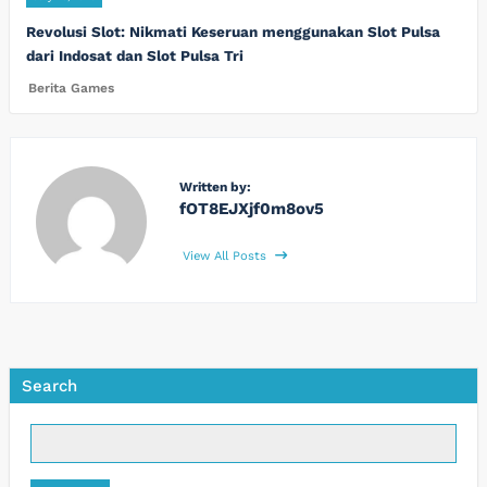
Revolusi Slot: Nikmati Keseruan menggunakan Slot Pulsa
dari Indosat dan Slot Pulsa Tri
Berita Games
Written by:
fOT8EJXjf0m8ov5
View All Posts
Search