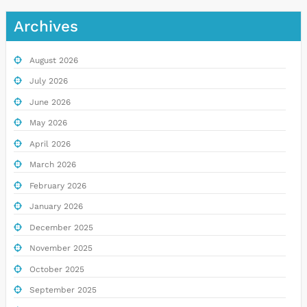
Archives
August 2026
July 2026
June 2026
May 2026
April 2026
March 2026
February 2026
January 2026
December 2025
November 2025
October 2025
September 2025