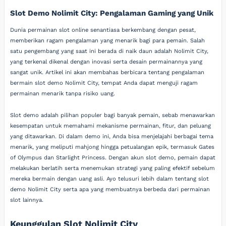
Slot Demo Nolimit City: Pengalaman Gaming yang Unik
Dunia permainan slot online senantiasa berkembang dengan pesat,
memberikan ragam pengalaman yang menarik bagi para pemain. Salah
satu pengembang yang saat ini berada di naik daun adalah Nolimit City,
yang terkenal dikenal dengan inovasi serta desain permainannya yang
sangat unik. Artikel ini akan membahas berbicara tentang pengalaman
bermain slot demo Nolimit City, tempat Anda dapat menguji ragam
permainan menarik tanpa risiko uang.
Slot demo adalah pilihan populer bagi banyak pemain, sebab menawarkan
kesempatan untuk memahami mekanisme permainan, fitur, dan peluang
yang ditawarkan. Di dalam demo ini, Anda bisa menjelajahi berbagai tema
menarik, yang meliputi mahjong hingga petualangan epik, termasuk Gates
of Olympus dan Starlight Princess. Dengan akun slot demo, pemain dapat
melakukan berlatih serta menemukan strategi yang paling efektif sebelum
mereka bermain dengan uang asli. Ayo telusuri lebih dalam tentang slot
demo Nolimit City serta apa yang membuatnya berbeda dari permainan
slot lainnya.
Keunggulan Slot Nolimit City