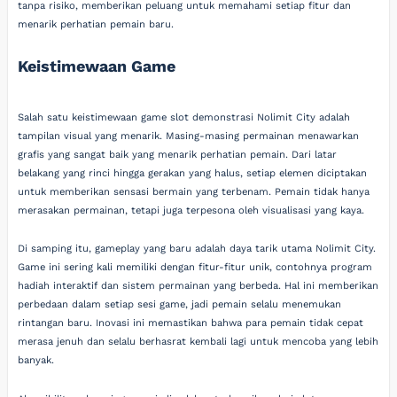
tanpa risiko, memberikan peluang untuk memahami setiap fitur dan
menarik perhatian pemain baru.
Keistimewaan Game
Salah satu keistimewaan game slot demonstrasi Nolimit City adalah
tampilan visual yang menarik. Masing-masing permainan menawarkan
grafis yang sangat baik yang menarik perhatian pemain. Dari latar
belakang yang rinci hingga gerakan yang halus, setiap elemen diciptakan
untuk memberikan sensasi bermain yang terbenam. Pemain tidak hanya
merasakan permainan, tetapi juga terpesona oleh visualisasi yang kaya.
Di samping itu, gameplay yang baru adalah daya tarik utama Nolimit City.
Game ini sering kali memiliki dengan fitur-fitur unik, contohnya program
hadiah interaktif dan sistem permainan yang berbeda. Hal ini memberikan
perbedaan dalam setiap sesi game, jadi pemain selalu menemukan
rintangan baru. Inovasi ini memastikan bahwa para pemain tidak cepat
merasa jenuh dan selalu berhasrat kembali lagi untuk mencoba yang lebih
banyak.