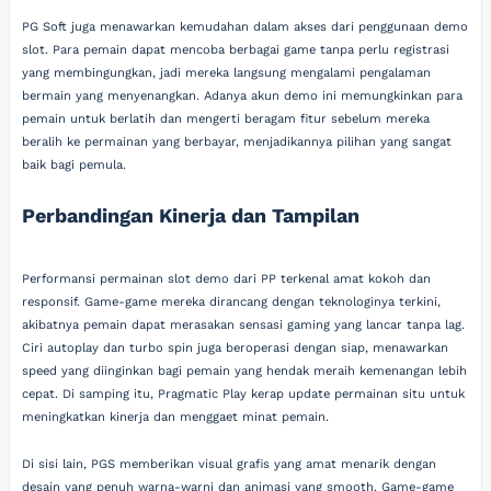
PG Soft juga menawarkan kemudahan dalam akses dari penggunaan demo
slot. Para pemain dapat mencoba berbagai game tanpa perlu registrasi
yang membingungkan, jadi mereka langsung mengalami pengalaman
bermain yang menyenangkan. Adanya akun demo ini memungkinkan para
pemain untuk berlatih dan mengerti beragam fitur sebelum mereka
beralih ke permainan yang berbayar, menjadikannya pilihan yang sangat
baik bagi pemula.
Perbandingan Kinerja dan Tampilan
Performansi permainan slot demo dari PP terkenal amat kokoh dan
responsif. Game-game mereka dirancang dengan teknologinya terkini,
akibatnya pemain dapat merasakan sensasi gaming yang lancar tanpa lag.
Ciri autoplay dan turbo spin juga beroperasi dengan siap, menawarkan
speed yang diinginkan bagi pemain yang hendak meraih kemenangan lebih
cepat. Di samping itu, Pragmatic Play kerap update permainan situ untuk
meningkatkan kinerja dan menggaet minat pemain.
Di sisi lain, PGS memberikan visual grafis yang amat menarik dengan
desain yang penuh warna-warni dan animasi yang smooth. Game-game