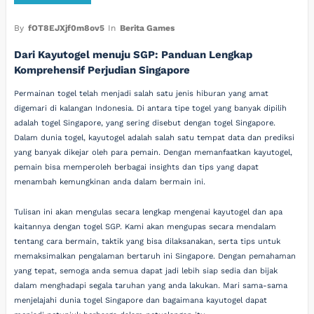
By
fOT8EJXjf0m8ov5
In
Berita Games
Dari Kayutogel menuju SGP: Panduan Lengkap
Komprehensif Perjudian Singapore
Permainan togel telah menjadi salah satu jenis hiburan yang amat
digemari di kalangan Indonesia. Di antara tipe togel yang banyak dipilih
adalah togel Singapore, yang sering disebut dengan togel Singapore.
Dalam dunia togel, kayutogel adalah salah satu tempat data dan prediksi
yang banyak dikejar oleh para pemain. Dengan memanfaatkan kayutogel,
pemain bisa memperoleh berbagai insights dan tips yang dapat
menambah kemungkinan anda dalam bermain ini.
Tulisan ini akan mengulas secara lengkap mengenai kayutogel dan apa
kaitannya dengan togel SGP. Kami akan mengupas secara mendalam
tentang cara bermain, taktik yang bisa dilaksanakan, serta tips untuk
memaksimalkan pengalaman bertaruh ini Singapore. Dengan pemahaman
yang tepat, semoga anda semua dapat jadi lebih siap sedia dan bijak
dalam menghadapi segala taruhan yang anda lakukan. Mari sama-sama
menjelajahi dunia togel Singapore dan bagaimana kayutogel dapat