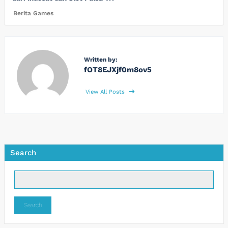
Berita Games
Written by:
fOT8EJXjf0m8ov5
View All Posts
Search
Search