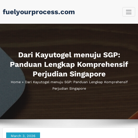
Skip
fuelyourprocess.com
to
content
Dari Kayutogel menuju SGP:
Panduan Lengkap Komprehensif
Perjudian Singapore
Home
»
Dari Kayutogel menuju SGP: Panduan Lengkap Komprehensif
Perjudian Singapore
March 3, 2026