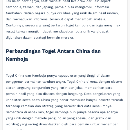
Tak kalah pentingnya, saat meneliti hasil live draw dari lain seperti
cambodia, taiwan, dan jepang, pemain bisa mengambil informasi
tambahan. Setiap negara punya ciri khas yang unik dalam hasil undian,
dan memadukan informasi tersebut dapat menambah analisis.
Contohnya, seseorang yang bertaruh togel kamboja dan juga menyimak
result taiwan mungkin dapat mendapatkan pola unik yang dapat
digunakan dalam strategi bermain mereka.
Perbandingan Togel Antara China dan
Kamboja
Togel China dan Kamboja punya kepopuleran yang tinggi di dalam
penggemar permainan taruhan angka. Togel China dikenal dengan sistem
siaran langsung pengundian yang rutin dan jelas, memberikan para
pemain hasil yang bisa diakses dengan langsung. Data pengeluaran yang
konsisten serta paito China yang benar membuat banyak peserta terarah
terhadap ramalan dan strategi yang berakar dari data sebelumnya.
Sementara di aspek lain, togel Kamboja pun punya pesona apa adanya
yang unik dengan metode pengundian yang spesial, dan grafik dan
wording yang sering dimanfaatkan oleh para pemain untuk menambah