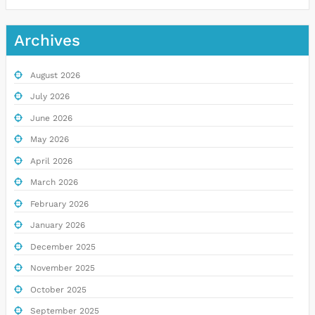
Archives
August 2026
July 2026
June 2026
May 2026
April 2026
March 2026
February 2026
January 2026
December 2025
November 2025
October 2025
September 2025