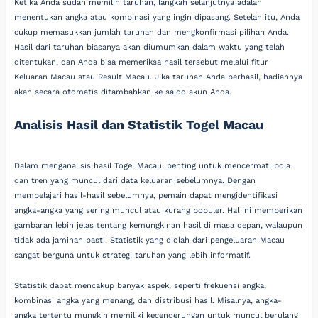
Ketika Anda sudah memilih taruhan, langkah selanjutnya adalah
menentukan angka atau kombinasi yang ingin dipasang. Setelah itu, Anda
cukup memasukkan jumlah taruhan dan mengkonfirmasi pilihan Anda.
Hasil dari taruhan biasanya akan diumumkan dalam waktu yang telah
ditentukan, dan Anda bisa memeriksa hasil tersebut melalui fitur
Keluaran Macau atau Result Macau. Jika taruhan Anda berhasil, hadiahnya
akan secara otomatis ditambahkan ke saldo akun Anda.
Analisis Hasil dan Statistik Togel Macau
Dalam menganalisis hasil Togel Macau, penting untuk mencermati pola
dan tren yang muncul dari data keluaran sebelumnya. Dengan
mempelajari hasil-hasil sebelumnya, pemain dapat mengidentifikasi
angka-angka yang sering muncul atau kurang populer. Hal ini memberikan
gambaran lebih jelas tentang kemungkinan hasil di masa depan, walaupun
tidak ada jaminan pasti. Statistik yang diolah dari pengeluaran Macau
sangat berguna untuk strategi taruhan yang lebih informatif.
Statistik dapat mencakup banyak aspek, seperti frekuensi angka,
kombinasi angka yang menang, dan distribusi hasil. Misalnya, angka-
angka tertentu mungkin memiliki kecenderungan untuk muncul berulang