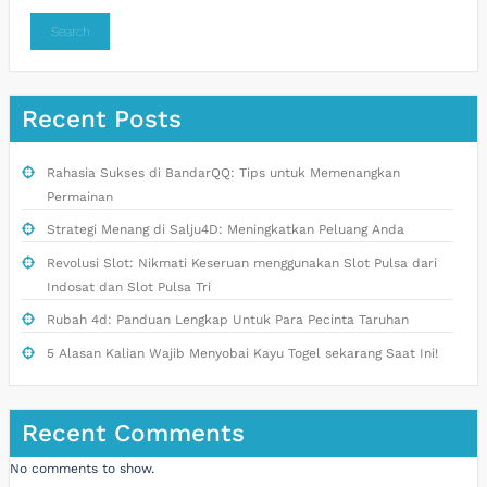
Search
Recent Posts
Rahasia Sukses di BandarQQ: Tips untuk Memenangkan
Permainan
Strategi Menang di Salju4D: Meningkatkan Peluang Anda
Revolusi Slot: Nikmati Keseruan menggunakan Slot Pulsa dari
Indosat dan Slot Pulsa Tri
Rubah 4d: Panduan Lengkap Untuk Para Pecinta Taruhan
5 Alasan Kalian Wajib Menyobai Kayu Togel sekarang Saat Ini!
Recent Comments
No comments to show.