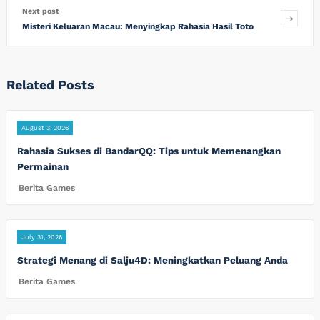
Next post
Misteri Keluaran Macau: Menyingkap Rahasia Hasil Toto
Related Posts
August 3, 2026
Rahasia Sukses di BandarQQ: Tips untuk Memenangkan
Permainan
Berita Games
July 31, 2026
Strategi Menang di Salju4D: Meningkatkan Peluang Anda
Berita Games