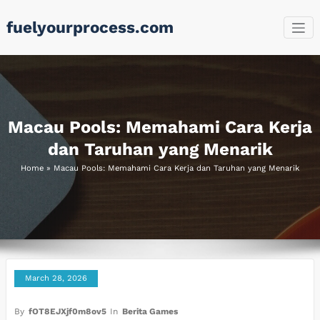
Skip
fuelyourprocess.com
to
content
Macau Pools: Memahami Cara Kerja
dan Taruhan yang Menarik
Home
»
Macau Pools: Memahami Cara Kerja dan Taruhan yang Menarik
March 28, 2026
By
fOT8EJXjf0m8ov5
In
Berita Games