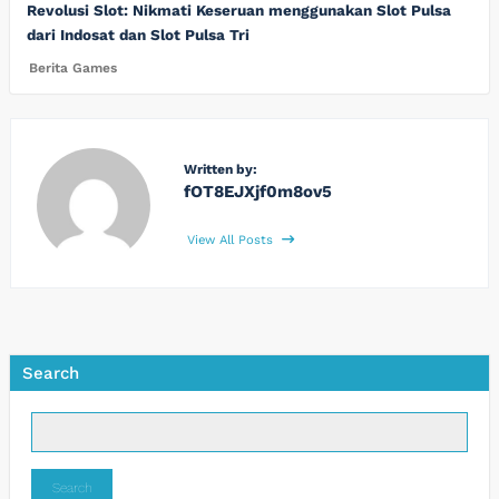
Revolusi Slot: Nikmati Keseruan menggunakan Slot Pulsa
dari Indosat dan Slot Pulsa Tri
Berita Games
Written by:
fOT8EJXjf0m8ov5
View All Posts
Search
Search