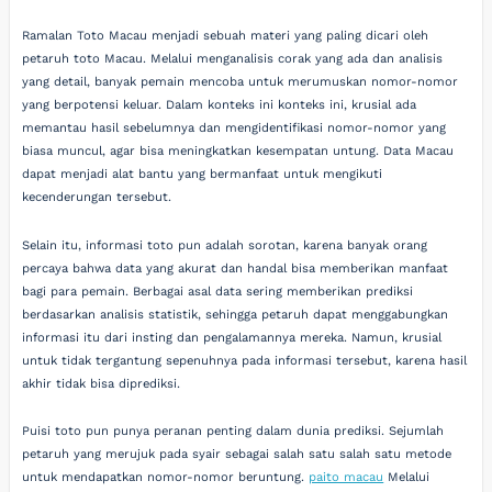
Ramalan Toto Macau menjadi sebuah materi yang paling dicari oleh
petaruh toto Macau. Melalui menganalisis corak yang ada dan analisis
yang detail, banyak pemain mencoba untuk merumuskan nomor-nomor
yang berpotensi keluar. Dalam konteks ini konteks ini, krusial ada
memantau hasil sebelumnya dan mengidentifikasi nomor-nomor yang
biasa muncul, agar bisa meningkatkan kesempatan untung. Data Macau
dapat menjadi alat bantu yang bermanfaat untuk mengikuti
kecenderungan tersebut.
Selain itu, informasi toto pun adalah sorotan, karena banyak orang
percaya bahwa data yang akurat dan handal bisa memberikan manfaat
bagi para pemain. Berbagai asal data sering memberikan prediksi
berdasarkan analisis statistik, sehingga petaruh dapat menggabungkan
informasi itu dari insting dan pengalamannya mereka. Namun, krusial
untuk tidak tergantung sepenuhnya pada informasi tersebut, karena hasil
akhir tidak bisa diprediksi.
Puisi toto pun punya peranan penting dalam dunia prediksi. Sejumlah
petaruh yang merujuk pada syair sebagai salah satu salah satu metode
untuk mendapatkan nomor-nomor beruntung.
paito macau
Melalui