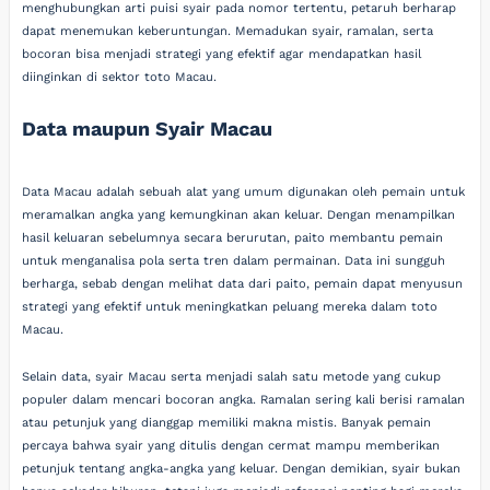
menghubungkan arti puisi syair pada nomor tertentu, petaruh berharap
dapat menemukan keberuntungan. Memadukan syair, ramalan, serta
bocoran bisa menjadi strategi yang efektif agar mendapatkan hasil
diinginkan di sektor toto Macau.
Data maupun Syair Macau
Data Macau adalah sebuah alat yang umum digunakan oleh pemain untuk
meramalkan angka yang kemungkinan akan keluar. Dengan menampilkan
hasil keluaran sebelumnya secara berurutan, paito membantu pemain
untuk menganalisa pola serta tren dalam permainan. Data ini sungguh
berharga, sebab dengan melihat data dari paito, pemain dapat menyusun
strategi yang efektif untuk meningkatkan peluang mereka dalam toto
Macau.
Selain data, syair Macau serta menjadi salah satu metode yang cukup
populer dalam mencari bocoran angka. Ramalan sering kali berisi ramalan
atau petunjuk yang dianggap memiliki makna mistis. Banyak pemain
percaya bahwa syair yang ditulis dengan cermat mampu memberikan
petunjuk tentang angka-angka yang keluar. Dengan demikian, syair bukan