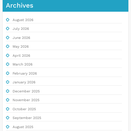
Archives
August 2026
July 2026
June 2026
May 2026
April 2026
March 2026
February 2026
January 2026
December 2025
November 2025
October 2025
September 2025
August 2025