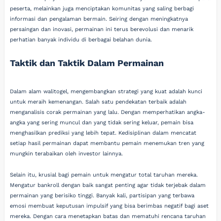
peserta, melainkan juga menciptakan komunitas yang saling berbagi
informasi dan pengalaman bermain. Seiring dengan meningkatnya
persaingan dan inovasi, permainan ini terus berevolusi dan menarik
perhatian banyak individu di berbagai belahan dunia.
Taktik dan Taktik Dalam Permainan
Dalam alam walitogel, mengembangkan strategi yang kuat adalah kunci
untuk meraih kemenangan. Salah satu pendekatan terbaik adalah
menganalisis corak permainan yang lalu. Dengan memperhatikan angka-
angka yang sering muncul dan yang tidak sering keluar, pemain bisa
menghasilkan prediksi yang lebih tepat. Kedisiplinan dalam mencatat
setiap hasil permainan dapat membantu pemain menemukan tren yang
mungkin terabaikan oleh investor lainnya.
Selain itu, krusial bagi pemain untuk mengatur total taruhan mereka.
Mengatur bankroll dengan baik sangat penting agar tidak terjebak dalam
permainan yang berisiko tinggi. Banyak kali, partisipan yang terbawa
emosi membuat keputusan impulsif yang bisa berimbas negatif bagi aset
mereka. Dengan cara menetapkan batas dan mematuhi rencana taruhan