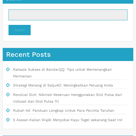
Search
Recent Posts
Rahasia Sukses di BandarQQ: Tips untuk Memenangkan
Permainan
Strategi Menang di Salju4D: Meningkatkan Peluang Anda
Revolusi Slot: Nikmati Keseruan menggunakan Slot Pulsa dari
Indosat dan Slot Pulsa Tri
Rubah 4d: Panduan Lengkap Untuk Para Pecinta Taruhan
5 Alasan Kalian Wajib Menyobai Kayu Togel sekarang Saat Ini!