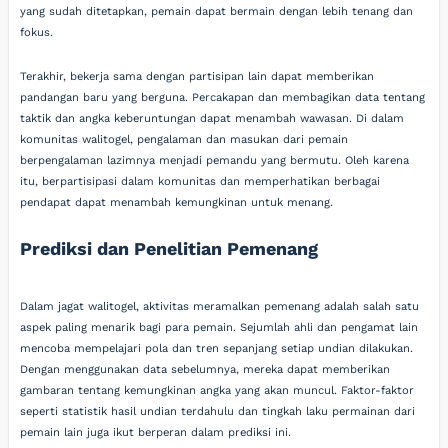
yang sudah ditetapkan, pemain dapat bermain dengan lebih tenang dan
fokus.
Terakhir, bekerja sama dengan partisipan lain dapat memberikan
pandangan baru yang berguna. Percakapan dan membagikan data tentang
taktik dan angka keberuntungan dapat menambah wawasan. Di dalam
komunitas walitogel, pengalaman dan masukan dari pemain
berpengalaman lazimnya menjadi pemandu yang bermutu. Oleh karena
itu, berpartisipasi dalam komunitas dan memperhatikan berbagai
pendapat dapat menambah kemungkinan untuk menang.
Prediksi dan Penelitian Pemenang
Dalam jagat walitogel, aktivitas meramalkan pemenang adalah salah satu
aspek paling menarik bagi para pemain. Sejumlah ahli dan pengamat lain
mencoba mempelajari pola dan tren sepanjang setiap undian dilakukan.
Dengan menggunakan data sebelumnya, mereka dapat memberikan
gambaran tentang kemungkinan angka yang akan muncul. Faktor-faktor
seperti statistik hasil undian terdahulu dan tingkah laku permainan dari
pemain lain juga ikut berperan dalam prediksi ini.