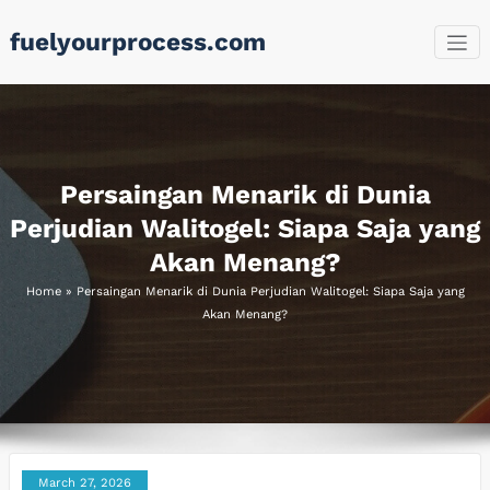
Skip
fuelyourprocess.com
to
content
Persaingan Menarik di Dunia
Perjudian Walitogel: Siapa Saja yang
Akan Menang?
Home
»
Persaingan Menarik di Dunia Perjudian Walitogel: Siapa Saja yang
Akan Menang?
March 27, 2026