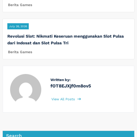
Berita Games
July 26, 2026
Revolusi Slot: Nikmati Keseruan menggunakan Slot Pulsa
dari Indosat dan Slot Pulsa Tri
Berita Games
Written by:
fOT8EJXjf0m8ov5
View All Posts
Search