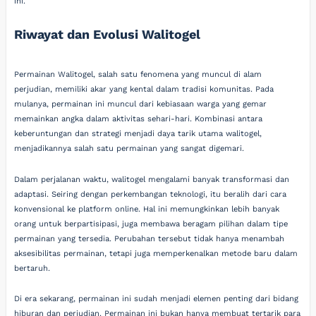
ini.
Riwayat dan Evolusi Walitogel
Permainan Walitogel, salah satu fenomena yang muncul di alam
perjudian, memiliki akar yang kental dalam tradisi komunitas. Pada
mulanya, permainan ini muncul dari kebiasaan warga yang gemar
memainkan angka dalam aktivitas sehari-hari. Kombinasi antara
keberuntungan dan strategi menjadi daya tarik utama walitogel,
menjadikannya salah satu permainan yang sangat digemari.
Dalam perjalanan waktu, walitogel mengalami banyak transformasi dan
adaptasi. Seiring dengan perkembangan teknologi, itu beralih dari cara
konvensional ke platform online. Hal ini memungkinkan lebih banyak
orang untuk berpartisipasi, juga membawa beragam pilihan dalam tipe
permainan yang tersedia. Perubahan tersebut tidak hanya menambah
aksesibilitas permainan, tetapi juga memperkenalkan metode baru dalam
bertaruh.
Di era sekarang, permainan ini sudah menjadi elemen penting dari bidang
hiburan dan perjudian. Permainan ini bukan hanya membuat tertarik para