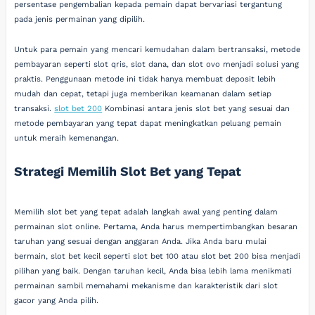
persentase pengembalian kepada pemain dapat bervariasi tergantung
pada jenis permainan yang dipilih.
Untuk para pemain yang mencari kemudahan dalam bertransaksi, metode
pembayaran seperti slot qris, slot dana, dan slot ovo menjadi solusi yang
praktis. Penggunaan metode ini tidak hanya membuat deposit lebih
mudah dan cepat, tetapi juga memberikan keamanan dalam setiap
transaksi.
slot bet 200
Kombinasi antara jenis slot bet yang sesuai dan
metode pembayaran yang tepat dapat meningkatkan peluang pemain
untuk meraih kemenangan.
Strategi Memilih Slot Bet yang Tepat
Memilih slot bet yang tepat adalah langkah awal yang penting dalam
permainan slot online. Pertama, Anda harus mempertimbangkan besaran
taruhan yang sesuai dengan anggaran Anda. Jika Anda baru mulai
bermain, slot bet kecil seperti slot bet 100 atau slot bet 200 bisa menjadi
pilihan yang baik. Dengan taruhan kecil, Anda bisa lebih lama menikmati
permainan sambil memahami mekanisme dan karakteristik dari slot
gacor yang Anda pilih.