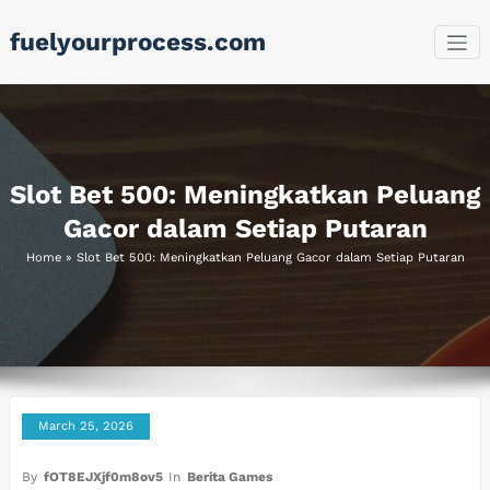
Skip
fuelyourprocess.com
to
content
Slot Bet 500: Meningkatkan Peluang
Gacor dalam Setiap Putaran
Home
»
Slot Bet 500: Meningkatkan Peluang Gacor dalam Setiap Putaran
March 25, 2026
By
fOT8EJXjf0m8ov5
In
Berita Games