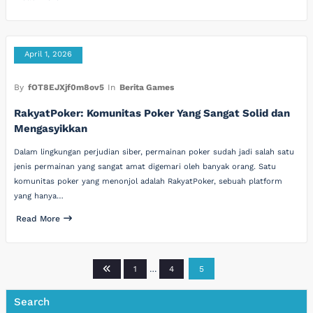
April 1, 2026
By
fOT8EJXjf0m8ov5
In
Berita Games
RakyatPoker: Komunitas Poker Yang Sangat Solid dan
Mengasyikkan
Dalam lingkungan perjudian siber, permainan poker sudah jadi salah satu
jenis permainan yang sangat amat digemari oleh banyak orang. Satu
komunitas poker yang menonjol adalah RakyatPoker, sebuah platform
yang hanya…
Read More
Posts
1
…
4
5
pagination
Search