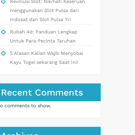
Revolusi Slot: Nikmati Keseruan
menggunakan Slot Pulsa dari
Indosat dan Slot Pulsa Tri
Rubah 4d: Panduan Lengkap
Untuk Para Pecinta Taruhan
5 Alasan Kalian Wajib Menyobai
Kayu Togel sekarang Saat Ini!
Recent Comments
o comments to show.