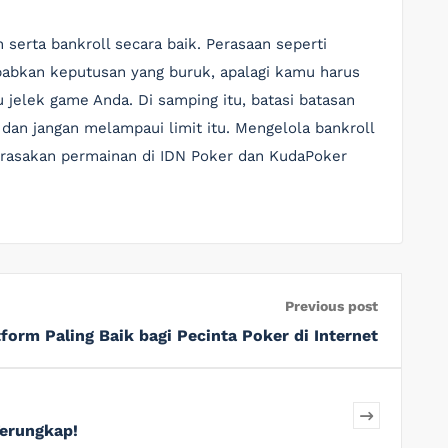
 serta bankroll secara baik. Perasaan seperti
abkan keputusan yang buruk, apalagi kamu harus
u jelek game Anda. Di samping itu, batasi batasan
dan jangan melampaui limit itu. Mengelola bankroll
erasakan permainan di IDN Poker dan KudaPoker
Previous post
orm Paling Baik bagi Pecinta Poker di Internet
Terungkap!