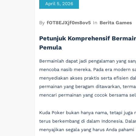
April 5, 2026
By
fOT8EJXjf0m8ov5
In
Berita Games
Petunjuk Komprehensif Bermai
Pemula
Bermainlah dapat jadi pengalaman yang san
mencoba nasib mereka. Pada era modern saa
menyediakan akses praktis serta efisien d
permainan yang beragam ditawarkan, termasu
mencari permainan yang cocok bersama sel
Kuda Poker bukan hanya nama, tetapi juga
terus berkembang di dalam Indonesia. Dala
menyajikan segala yang harus Anda pahami