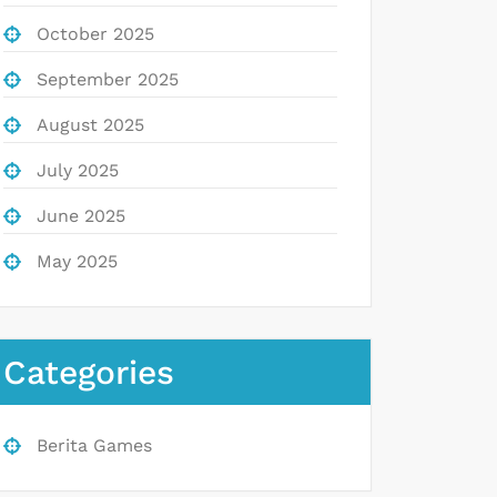
October 2025
September 2025
August 2025
July 2025
June 2025
May 2025
Categories
Berita Games