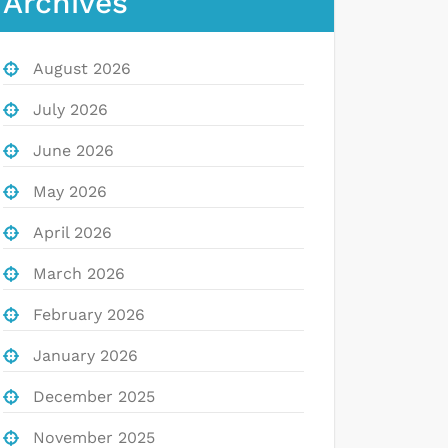
Archives
August 2026
July 2026
June 2026
May 2026
April 2026
March 2026
February 2026
January 2026
December 2025
November 2025