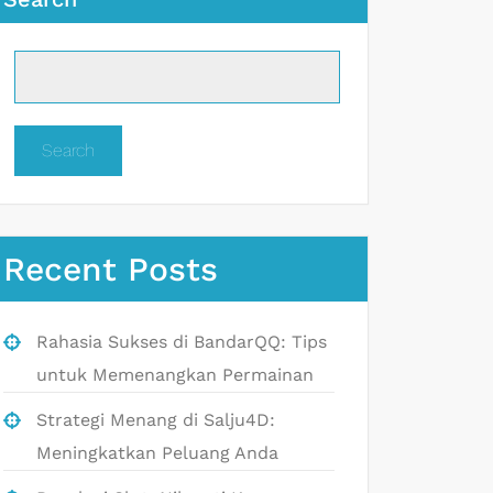
Search
Recent Posts
Rahasia Sukses di BandarQQ: Tips
untuk Memenangkan Permainan
Strategi Menang di Salju4D:
Meningkatkan Peluang Anda