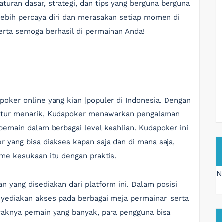
uran dasar, strategi, dan tips yang berguna berguna
lebih percaya diri dan merasakan setiap momen di
rta semoga berhasil di permainan Anda!
ker online yang kian |populer di Indonesia. Dengan
-fitur menarik, Kudapoker menawarkan pengalaman
main dalam berbagai level keahlian. Kudapoker ini
 yang bisa diakses kapan saja dan di mana saja,
e kesukaan itu dengan praktis.
N
 yang disediakan dari platform ini. Dalam posisi
enyediakan akses pada berbagai meja permainan serta
aknya pemain yang banyak, para pengguna bisa