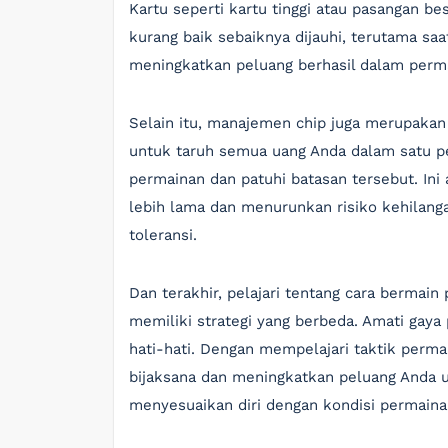
Kartu seperti kartu tinggi atau pasangan be
kurang baik sebaiknya dijauhi, terutama sa
meningkatkan peluang berhasil dalam perm
Selain itu, manajemen chip juga merupakan 
untuk taruh semua uang Anda dalam satu per
permainan dan patuhi batasan tersebut. I
lebih lama dan menurunkan risiko kehilang
toleransi.
Dan terakhir, pelajari tentang cara bermain
memiliki strategi yang berbeda. Amati gaya
hati-hati. Dengan mempelajari taktik perm
bijaksana dan meningkatkan peluang Anda 
menyesuaikan diri dengan kondisi permain