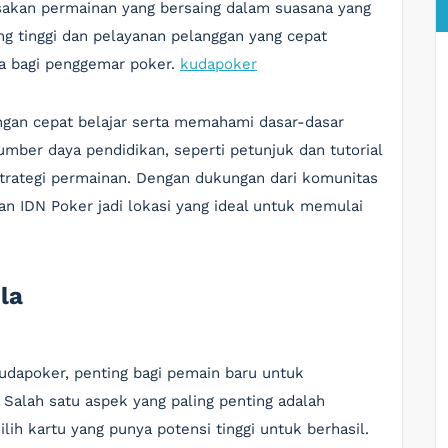
kan permainan yang bersaing dalam suasana yang
ng tinggi dan pelayanan pelanggan yang cepat
ma bagi penggemar poker.
kudapoker
ngan cepat belajar serta memahami dasar-dasar
mber daya pendidikan, seperti petunjuk dan tutorial
ategi permainan. Dengan dukungan dari komunitas
n IDN Poker jadi lokasi yang ideal untuk memulai
la
dapoker, penting bagi pemain baru untuk
Salah satu aspek yang paling penting adalah
ih kartu yang punya potensi tinggi untuk berhasil.