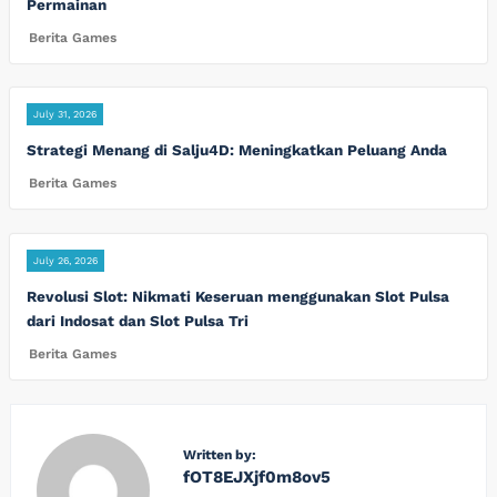
Permainan
Berita Games
July 31, 2026
Strategi Menang di Salju4D: Meningkatkan Peluang Anda
Berita Games
July 26, 2026
Revolusi Slot: Nikmati Keseruan menggunakan Slot Pulsa
dari Indosat dan Slot Pulsa Tri
Berita Games
Written by:
fOT8EJXjf0m8ov5