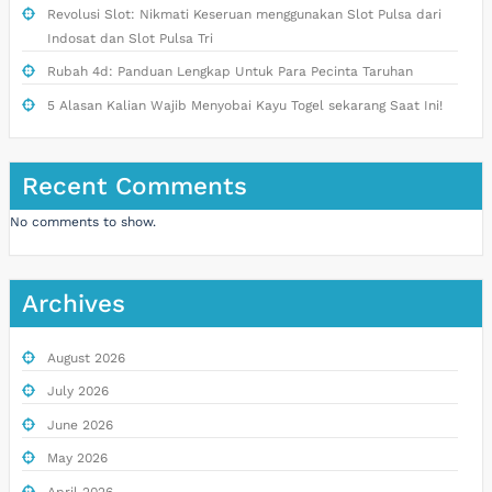
Revolusi Slot: Nikmati Keseruan menggunakan Slot Pulsa dari
Indosat dan Slot Pulsa Tri
Rubah 4d: Panduan Lengkap Untuk Para Pecinta Taruhan
5 Alasan Kalian Wajib Menyobai Kayu Togel sekarang Saat Ini!
Recent Comments
No comments to show.
Archives
August 2026
July 2026
June 2026
May 2026
April 2026