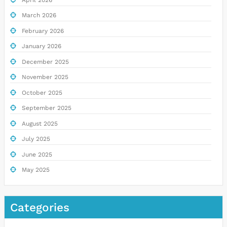
March 2026
February 2026
January 2026
December 2025
November 2025
October 2025
September 2025
August 2025
July 2025
June 2025
May 2025
Categories