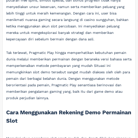
putaran free spins, simbol spesial, dan bonus progresif tidak hanya
menyediakan unsur keseruan, namun serta memberikan peluang yang
lebih tinggi untuk meraih kemenangan. Dengan cara ini, user bisa
menikmati nuansa gaming secara langsung di casino sungguhan, bahkan
ketika menggunakan akun slot percobaan. Ini menyediakan peluang
mereka untuk mengeksplorasi banyak strategi dan memberikan
kepercayaan diri sebelum bermain dengan dana asli.
Tak terlewat, Pragmatic Play hingga memperhatikan kebutuhan pemain
dunia melalui memberikan permainan dengan beraneka versi bahasa serta
memperkenalkan metode pembayaran yang mudah Situasi ini
memungkinkan slot demo tersebut sangat mudah diakses oleh oleh para
pemain dari berbagai belahan dunia. Dengan menggunakan metode
berorientasi pada pemain, Pragmatic Play senantiasa berinovasi dan
memberikan pengalaman gaming yang, baik itu dari game demo atau
produk perjudian lainnya.
Cara Menggunakan Rekening Demo Permainan
Slot