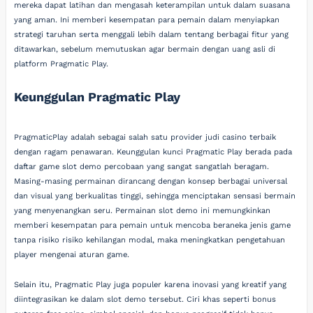
mereka dapat latihan dan mengasah keterampilan untuk dalam suasana
yang aman. Ini memberi kesempatan para pemain dalam menyiapkan
strategi taruhan serta menggali lebih dalam tentang berbagai fitur yang
ditawarkan, sebelum memutuskan agar bermain dengan uang asli di
platform Pragmatic Play.
Keunggulan Pragmatic Play
PragmaticPlay adalah sebagai salah satu provider judi casino terbaik
dengan ragam penawaran. Keunggulan kunci Pragmatic Play berada pada
daftar game slot demo percobaan yang sangat sangatlah beragam.
Masing-masing permainan dirancang dengan konsep berbagai universal
dan visual yang berkualitas tinggi, sehingga menciptakan sensasi bermain
yang menyenangkan seru. Permainan slot demo ini memungkinkan
memberi kesempatan para pemain untuk mencoba beraneka jenis game
tanpa risiko risiko kehilangan modal, maka meningkatkan pengetahuan
player mengenai aturan game.
Selain itu, Pragmatic Play juga populer karena inovasi yang kreatif yang
diintegrasikan ke dalam slot demo tersebut. Ciri khas seperti bonus