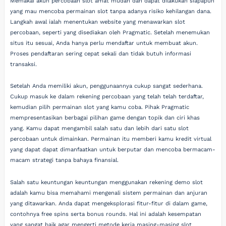
Memakai akun percobaan slot amat mudah dan dapat dilakukan siapapun
yang mau mencoba permainan slot tanpa adanya risiko kehilangan dana.
Langkah awal ialah menentukan website yang menawarkan slot
percobaan, seperti yang disediakan oleh Pragmatic. Setelah menemukan
situs itu sesuai, Anda hanya perlu mendaftar untuk membuat akun.
Proses pendaftaran sering cepat sekali dan tidak butuh informasi
transaksi.
Setelah Anda memiliki akun, penggunaannya cukup sangat sederhana.
Cukup masuk ke dalam rekening percobaan yang telah telah terdaftar,
kemudian pilih permainan slot yang kamu coba. Pihak Pragmatic
mempresentasikan berbagai pilihan game dengan topik dan ciri khas
yang. Kamu dapat mengambil salah satu dan lebih dari satu slot
percobaan untuk dimainkan. Permainan itu memberi kamu kredit virtual
yang dapat dapat dimanfaatkan untuk berputar dan mencoba bermacam-
macam strategi tanpa bahaya finansial.
Salah satu keuntungan keuntungan menggunakan rekening demo slot
adalah kamu bisa memahami mengenali sistem permainan dan anjuran
yang ditawarkan. Anda dapat mengeksplorasi fitur-fitur di dalam game,
contohnya free spins serta bonus rounds. Hal ini adalah kesempatan
yang sangat baik agar mengerti metode kerja masing-masing slot