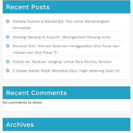
Recent Posts
Rahasia Sukses di BandarQQ: Tips untuk Memenangkan
Permainan
Strategi Menang di Salju4D: Meningkatkan Peluang Anda
Revolusi Slot: Nikmati Keseruan menggunakan Slot Pulsa dari
Indosat dan Slot Pulsa Tri
Rubah 4d: Panduan Lengkap Untuk Para Pecinta Taruhan
5 Alasan Kalian Wajib Menyobai Kayu Togel sekarang Saat Ini!
Recent Comments
No comments to show.
Archives