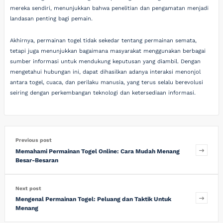
mereka sendiri, menunjukkan bahwa penelitian dan pengamatan menjadi
landasan penting bagi pemain.
Akhirnya, permainan togel tidak sekedar tentang permainan semata,
tetapi juga menunjukkan bagaimana masyarakat menggunakan berbagai
sumber informasi untuk mendukung keputusan yang diambil. Dengan
mengetahui hubungan ini, dapat dihasilkan adanya interaksi menonjol
antara togel, cuaca, dan perilaku manusia, yang terus selalu berevolusi
seiring dengan perkembangan teknologi dan ketersediaan informasi.
Previous post
Memahami Permainan Togel Online: Cara Mudah Menang
Besar-Besaran
Next post
Mengenal Permainan Togel: Peluang dan Taktik Untuk
Menang