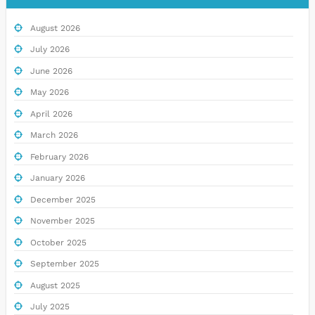
August 2026
July 2026
June 2026
May 2026
April 2026
March 2026
February 2026
January 2026
December 2025
November 2025
October 2025
September 2025
August 2025
July 2025