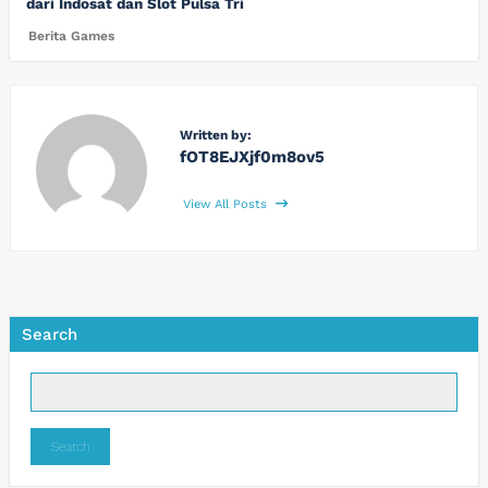
dari Indosat dan Slot Pulsa Tri
Berita Games
Written by:
fOT8EJXjf0m8ov5
View All Posts
Search
Search