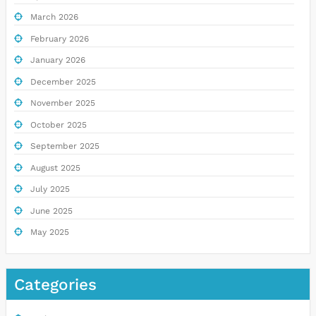
March 2026
February 2026
January 2026
December 2025
November 2025
October 2025
September 2025
August 2025
July 2025
June 2025
May 2025
Categories