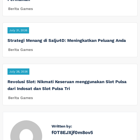
Berita Games
July 31, 2026
Strategi Menang di Salju4D: Meningkatkan Peluang Anda
Berita Games
July 26, 2026
Revolusi Slot: Nikmati Keseruan menggunakan Slot Pulsa
dari Indosat dan Slot Pulsa Tri
Berita Games
Written by:
fOT8EJXjf0m8ov5