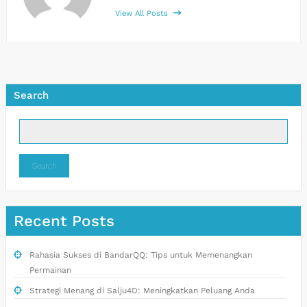
View All Posts
Search
Search
Recent Posts
Rahasia Sukses di BandarQQ: Tips untuk Memenangkan
Permainan
Strategi Menang di Salju4D: Meningkatkan Peluang Anda