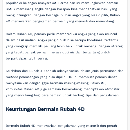
populer di kalangan masyarakat. Permainan ini memungkinkan pemain
untuk memasang angka dengan harapan bisa mendapatkan hasil yang
menguntungkan. Dengan berbagai pilihan angka yang bisa dipilih, Rubah
4D menawarkan pengalaman bermain yang menarik dan menantang.
Dalam Rubah 4D, pemain perlu memprediksi angka yang akan muncul
dalam hasil undian. Angka yang dipilih bisa berupa kombinasi tertentu
yang dianggap memiliki peluang lebih baik untuk menang. Dengan strategi
yang tepat, banyak pemain merasa optimis dan tertantang untuk
berpartisipasi lebih sering.
Kelebihan dari Rubah 4D adalah adanya variasi dalam jenis permainan dan
metode pemasangan yang bisa dipilih. Hal ini membuat pemain dapat
menyesuaikan dengan gaya bermain masing-masing. Selain itu,
komunitas Rubah 4D juga semakin berkembang, menciptakan atmosfer
yang mendukung bagi para pemain untuk berbagi tips dan pengalaman.
Keuntungan Bermain Rubah 4D
Bermain Rubah 4D menawarkan pengalaman yang menarik dan penuh