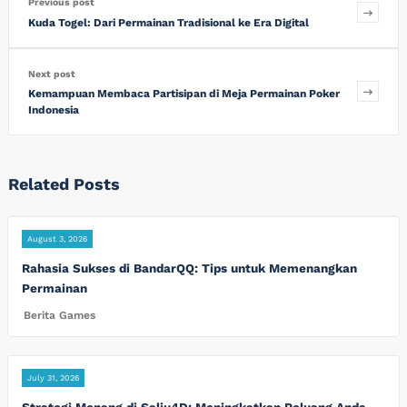
Previous post
Kuda Togel: Dari Permainan Tradisional ke Era Digital
Next post
Kemampuan Membaca Partisipan di Meja Permainan Poker
Indonesia
Related Posts
August 3, 2026
Rahasia Sukses di BandarQQ: Tips untuk Memenangkan
Permainan
Berita Games
July 31, 2026