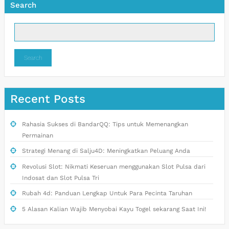
Search
Search
Recent Posts
Rahasia Sukses di BandarQQ: Tips untuk Memenangkan
Permainan
Strategi Menang di Salju4D: Meningkatkan Peluang Anda
Revolusi Slot: Nikmati Keseruan menggunakan Slot Pulsa dari
Indosat dan Slot Pulsa Tri
Rubah 4d: Panduan Lengkap Untuk Para Pecinta Taruhan
5 Alasan Kalian Wajib Menyobai Kayu Togel sekarang Saat Ini!