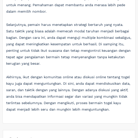
untuk menang. Pemahaman dapat membantu anda merasa lebih pede
dalam memilih nombor.
Selanjutnya, pemain harus menetapkan strategi bertaruh yang nyata.
Satu taktik yang biasa adalah memecah modal taruhan menjadi berbagai
bagian. Dengan cara ini, anda dapat menguji multiple kombinasi sekaligus,
yang dapat meningkatkan kesempatan untuk berhasil. Di samping itu,
penting untuk tidak ikut suasana dan tetap mengontrol keuangan dengan
tepat agar pengalaman bermain tetap menyenangkan tanpa ketakutan
kerugian yang besar.
Akhirnya, ikut dengan komunitas online atau diskusi online tentang togel
kayu juga dapat menguntungkan. Di sini, anda dapat mendiskusikan data,
saran, dan taktik dengan yang lainnya. Dengan adanya diskusi yang aktif,
anda bisa mendapatkan informasi segar dan variasi yang mungkin tidak
terlintas sebelumnya. Dengan mengikuti, proses bermain togel kayu
dapat menjadi lebih seru dan mungkin lebih menguntungkan.