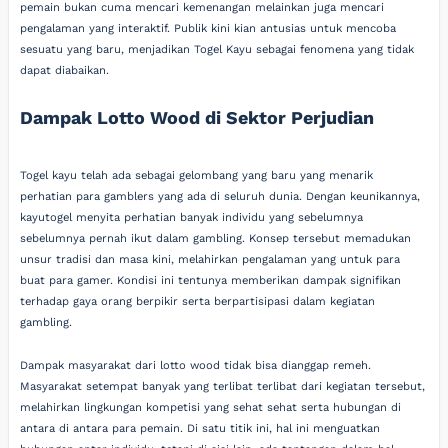
pemain bukan cuma mencari kemenangan melainkan juga mencari
pengalaman yang interaktif. Publik kini kian antusias untuk mencoba
sesuatu yang baru, menjadikan Togel Kayu sebagai fenomena yang tidak
dapat diabaikan.
Dampak Lotto Wood di Sektor Perjudian
Togel kayu telah ada sebagai gelombang yang baru yang menarik
perhatian para gamblers yang ada di seluruh dunia. Dengan keunikannya,
kayutogel menyita perhatian banyak individu yang sebelumnya
sebelumnya pernah ikut dalam gambling. Konsep tersebut memadukan
unsur tradisi dan masa kini, melahirkan pengalaman yang untuk para
buat para gamer. Kondisi ini tentunya memberikan dampak signifikan
terhadap gaya orang berpikir serta berpartisipasi dalam kegiatan
gambling.
Dampak masyarakat dari lotto wood tidak bisa dianggap remeh.
Masyarakat setempat banyak yang terlibat terlibat dari kegiatan tersebut,
melahirkan lingkungan kompetisi yang sehat sehat serta hubungan di
antara di antara para pemain. Di satu titik ini, hal ini menguatkan